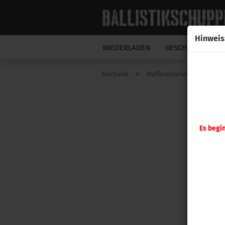
Hinweis
WIEDERLADEN
GESCHOSSE
N
»
»
Startseite
Waffenzubehör
A-ZOO
Es begi