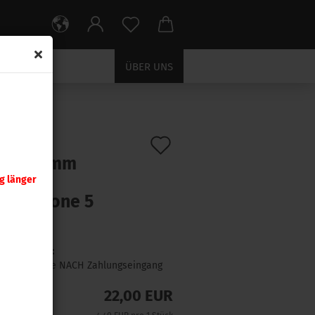
ÜBER UNS
tück
Auf
:
15132
)
oom 9 mm
den
arov
g länger
Merkzettel
ferpatrone 5
ck
Lieferzeit:
1 Woche NACH Zahlungseingang
22,00 EUR