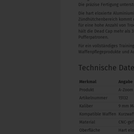
Die präzise Fertigung unters
Die hart eloxierte Aluminium
Zündhütchenbereich kommt d
für eine hohe Anzahl von Tro
hält die Dead Cap mehr als 3
Pufferpatronen.
Für ein vollständiges Train
Waffenpflegeprodukte und A
Technische Dat
Merkmal
Angabe
Produkt
A-Zoom 
Artikelnummer
15132
Kaliber
9 mm Ma
Kompatible Waffen
Kurzwaf
Material
CNC-gef
Oberfläche
Hart elo