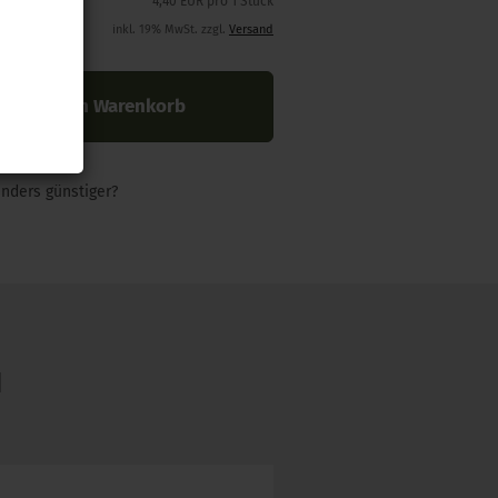
4,40 EUR pro 1 Stück
inkl. 19% MwSt. zzgl.
Versand
In den Warenkorb
nders günstiger?
N