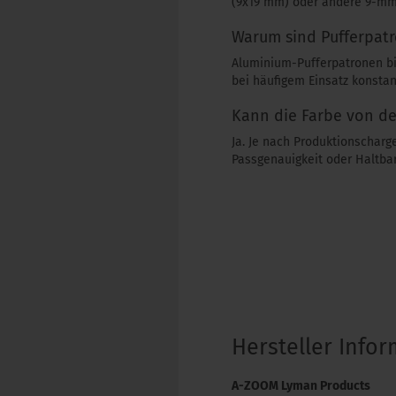
(9x19 mm) oder andere 9-mm-
Warum sind Pufferpatr
Aluminium-Pufferpatronen bi
bei häufigem Einsatz konstant
Kann die Farbe von d
Ja. Je nach Produktionscharg
Passgenauigkeit oder Haltbar
Hersteller Info
A-ZOOM Lyman Products