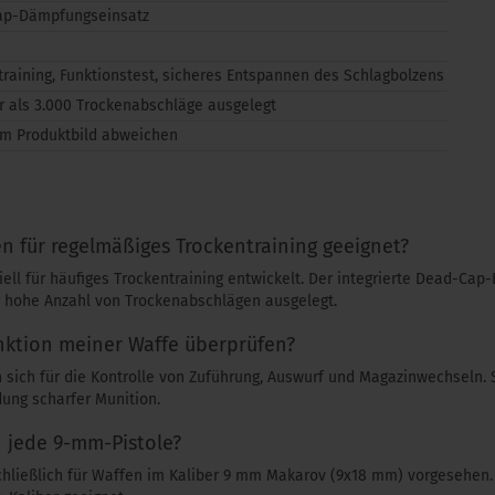
ap-Dämpfungseinsatz
training, Funktionstest, sicheres Entspannen des Schlagbolzens
r als 3.000 Trockenabschläge ausgelegt
m Produktbild abweichen
n für regelmäßiges Trockentraining geeignet?
ell für häufiges Trockentraining entwickelt. Der integrierte Dead-Cap-
e hohe Anzahl von Trockenabschlägen ausgelegt.
nktion meiner Waffe überprüfen?
n sich für die Kontrolle von Zuführung, Auswurf und Magazinwechseln.
ung scharfer Munition.
n jede 9-mm-Pistole?
chließlich für Waffen im Kaliber 9 mm Makarov (9x18 mm) vorgesehen. 