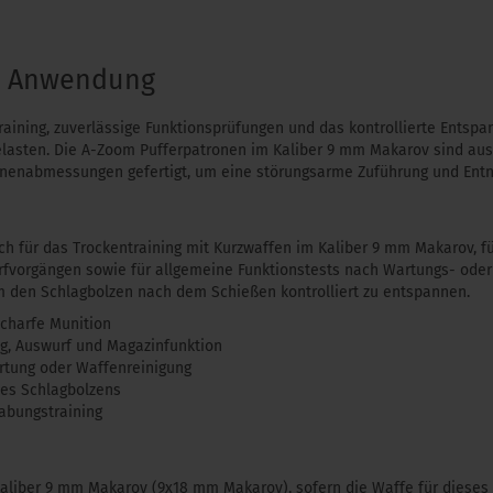
& Anwendung
raining, zuverlässige Funktionsprüfungen und das kontrollierte Entsp
elasten. Die A-Zoom Pufferpatronen im Kaliber 9 mm Makarov sind a
ronenabmessungen gefertigt, um eine störungsarme Zuführung und Ent
ch für das Trockentraining mit Kurzwaffen im Kaliber 9 mm Makarov, f
rfvorgängen sowie für allgemeine Funktionstests nach Wartungs- oder 
den Schlagbolzen nach dem Schießen kontrolliert zu entspannen.
scharfe Munition
ng, Auswurf und Magazinfunktion
rtung oder Waffenreinigung
es Schlagbolzens
abungstraining
Kaliber 9 mm Makarov (9x18 mm Makarov), sofern die Waffe für dieses