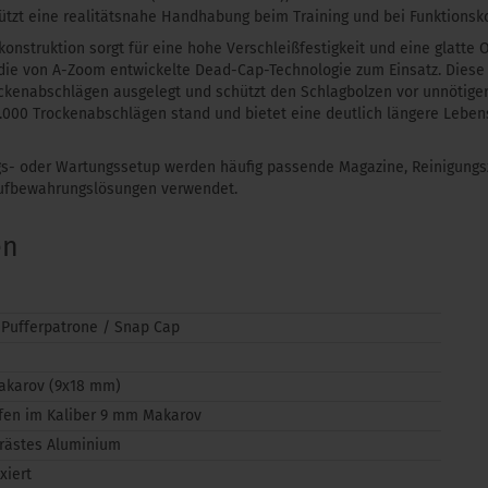
tützt eine realitätsnahe Handhabung beim Training und bei Funktionsko
konstruktion sorgt für eine hohe Verschleißfestigkeit und eine glatte 
ie von A-Zoom entwickelte Dead-Cap-Technologie zum Einsatz. Diese
ckenabschlägen ausgelegt und schützt den Schlagbolzen vor unnötiger
.000 Trockenabschlägen stand und bietet eine deutlich längere Lebens
ings- oder Wartungssetup werden häufig passende Magazine, Reinigungs
ufbewahrungslösungen verwendet.
en
Pufferpatrone / Snap Cap
karov (9x18 mm)
fen im Kaliber 9 mm Makarov
rästes Aluminium
xiert