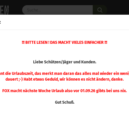
Suche...
:
C PULVER
WAFFENZUBEHÖR
ERSATZTEILE
OPTIK
!!! BITTE LESEN ! DAS MACHT VIELES EINFACHER !!!
»
»
M Pufferpatronen
Kurzwaffe
A-Zoom 9 mm Makarov Pufferpatrone 5 S
(Art.Nr.
Liebe Schützen/Jäger und Kunden.
A-Z
Mak
nnt die Urlaubszeit, das merkt man daran das alles mal wieder ein weni
dauert ;-) Habt etwas Geduld, wir können es nicht ändern, danke.
Puf
Stü
FOX macht nächste Woche Urlaub also vor 01.09.26 gibts bei uns nix.
Gut Schuß.