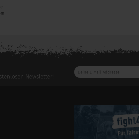
de
om
e bitte die
Herstellerseite
zu diesem Artikel.
Deine
E-
tenlosen Newsletter!
Mail-
Addresse