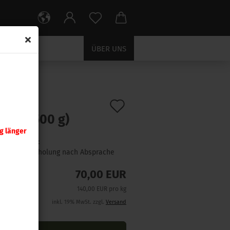
ÜBER UNS
Auf
:
US0710
)
 100 (500 g)
den
g länger
Merkzettel
Lieferzeit:
NUR Abholung nach Absprache
70,00 EUR
140,00 EUR pro kg
inkl. 19% MwSt. zzgl.
Versand