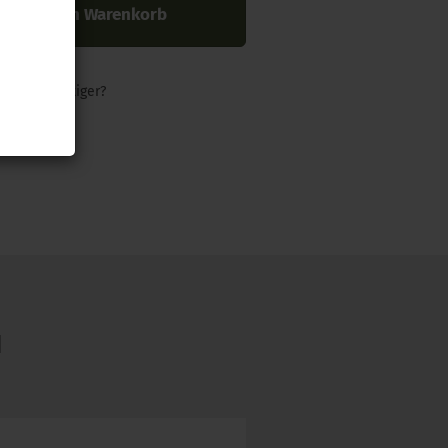
In den Warenkorb
nders günstiger?
N