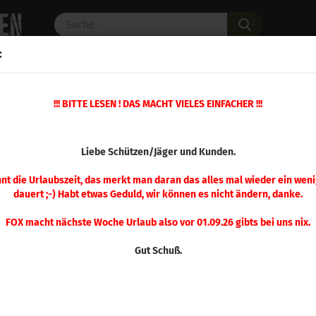
Suche...
:
C PULVER
WAFFENZUBEHÖR
ERSATZTEILE
OPTIK
»
!!! BITTE LESEN ! DAS MACHT VIELES EINFACHER !!!
Pellagri
B&P 100 (500 g)
(Art.Nr.
Liebe Schützen/Jäger und Kunden.
B&P
nnt die Urlaubszeit, das merkt man daran das alles mal wieder ein weni
dauert ;-) Habt etwas Geduld, wir können es nicht ändern, danke.
FOX macht nächste Woche Urlaub also vor 01.09.26 gibts bei uns nix.
Gut Schuß.