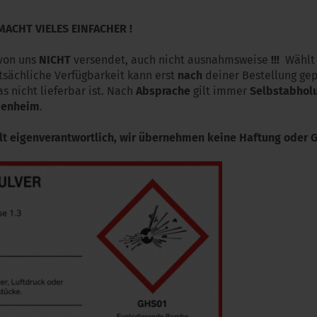
 MACHT VIELES EINFACHER !
 von uns
NICHT
versendet, auch nicht ausnahmsweise
!!!
Wählt 
tsächliche Verfügbarkeit kann erst
nach
deiner Bestellung ge
 nicht lieferbar ist. Nach
Absprache
gilt immer
Selbstabhol
ienheim
.
t eigenverantwortlich, wir übernehmen keine Haftung oder G