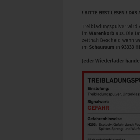
! BITTE ERST LESEN ! DAS
Treibladungspulver wird
im
Warenkorb
aus
.
Die ta
zeitnah Bescheid wenn was
im
Schauraum
in
93333
H
Jeder Wiederlader handel