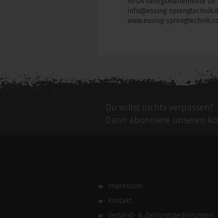
49124 Georgsmarienhütte DE
info@essing-sprengtechnik.
www.essing-sprengtechnik.c
Für weitere Informationen besuchen Si
Du willst nichts verpassen?
Dann abonniere unseren kos
Impressum
Kontakt
Versand- & Zahlungsbedingungen