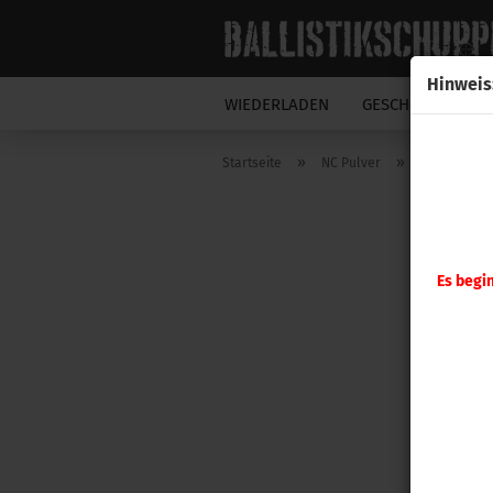
Hinweis
WIEDERLADEN
GESCHOSSE
N
»
»
Startseite
NC Pulver
Baschieri & 
Es begi