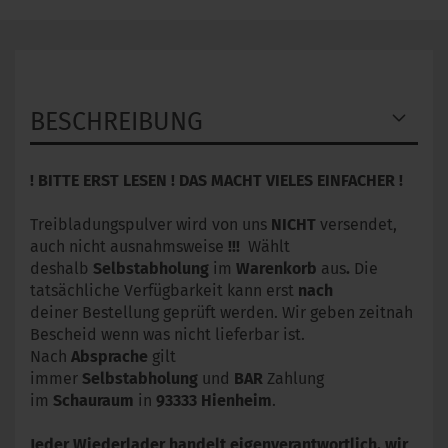
BESCHREIBUNG
! BITTE ERST LESEN ! DAS MACHT VIELES EINFACHER !
Treibladungspulver wird von uns
NICHT
versendet,
auch nicht ausnahmsweise
!!!
Wählt
deshalb
Selbstabholung
im
Warenkorb
aus
.
Die
tatsächliche Verfügbarkeit kann erst
nach
deiner Bestellung geprüft werden. Wir geben zeitnah
Bescheid wenn was nicht lieferbar ist.
Nach
Absprache
gilt
immer
Selbstabholung
und
BAR
Zahlung
im
Schauraum
in
93333
Hienheim
.
Jeder Wiederlader handelt eigenverantwortlich, wir