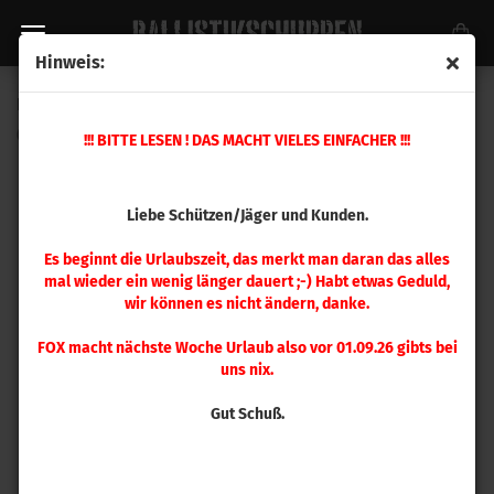
Hinweis:
B&P 107 (1000 g)
(Art.Nr.:
US0770
)
!!! BITTE LESEN ! DAS MACHT VIELES EINFACHER !!!
Liebe Schützen/Jäger und Kunden.
Es beginnt die Urlaubszeit, das merkt man daran das alles
mal wieder ein wenig länger dauert ;-) Habt etwas Geduld,
wir können es nicht ändern, danke.
FOX macht nächste Woche Urlaub also vor 01.09.26 gibts bei
uns nix.
Gut Schuß.