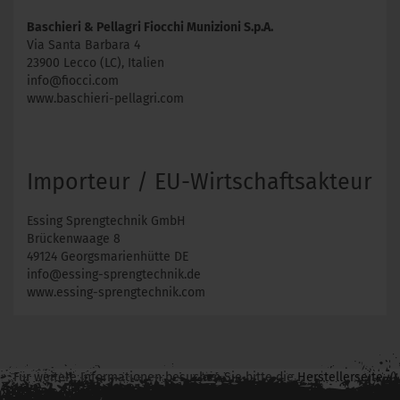
Baschieri & Pellagri Fiocchi Munizioni S.p.A.
Via Santa Barbara 4
23900 Lecco (LC), Italien
info@fiocci.com
www.baschieri-pellagri.com
Importeur / EU-Wirtschaftsakteur
Essing Sprengtechnik GmbH
Brückenwaage 8
49124 Georgsmarienhütte DE
info@essing-sprengtechnik.de
www.essing-sprengtechnik.com
Für weitere Informationen besuchen Sie bitte die
Herstellerseite
zu diesem Artikel.