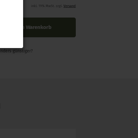
inkl. 19% MwSt. zzgl.
Versand
In den Warenkorb
nders günstiger?
N