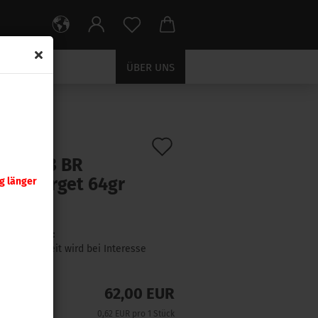
ÜBER UNS
Auf
:
24407
)
er .243 BR
den
umn Target 64gr
g länger
Merkzettel
 Stück
Lieferzeit:
Lieferzeit wird bei Interesse
angefragt
62,00 EUR
0,62 EUR pro 1 Stück