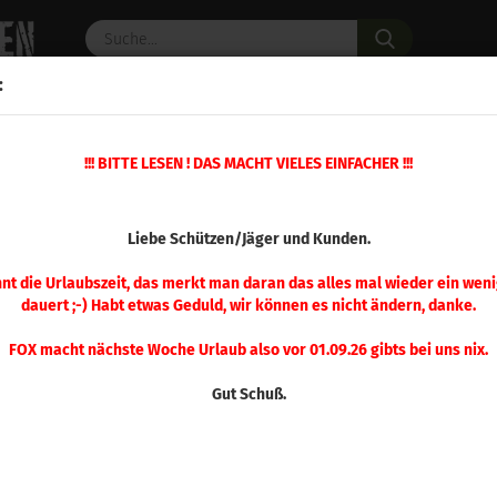
Suche...
:
C PULVER
WAFFENZUBEHÖR
ERSATZTEILE
OPTIK
!!! BITTE LESEN ! DAS MACHT VIELES EINFACHER !!!
t 64gr 100 Stück
(Art.Nr.
Liebe Schützen/Jäger und Kunden.
Berg
Col
nnt die Urlaubszeit, das merkt man daran das alles mal wieder ein weni
dauert ;-) Habt etwas Geduld, wir können es nicht ändern, danke.
100
FOX macht nächste Woche Urlaub also vor 01.09.26 gibts bei uns nix.
Gut Schuß.