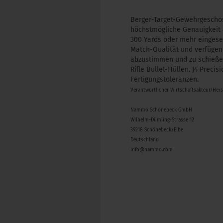
Berger-Target-Gewehrgeschos
höchstmögliche Genauigkeit 
300 Yards oder mehr eingese
Match-Qualität und verfügen
abzustimmen und zu schießen 
Rifle Bullet-Hüllen. J4 Preci
Fertigungstoleranzen.
Verantwortlicher Wirtschaftsakteur/Her
Nammo Schönebeck GmbH
Wilhelm-Dümling-Strasse 12
39218 Schönebeck/Elbe
Deutschland
info@nammo.com