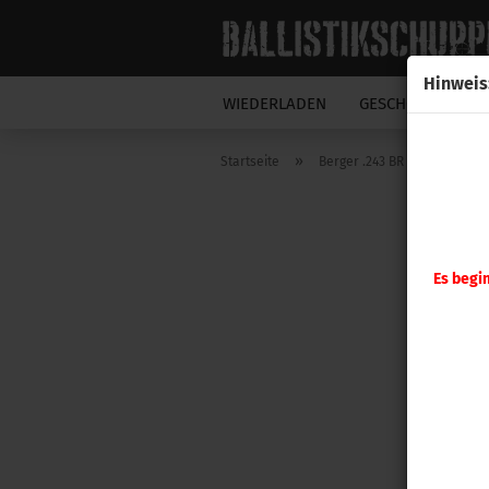
Hinweis
WIEDERLADEN
GESCHOSSE
N
»
Startseite
Berger .243 BR Column Targe
Es begi