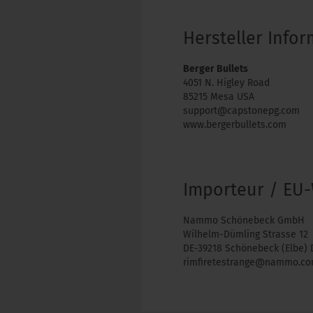
Hersteller Info
Berger Bullets
4051 N. Higley Road
85215 Mesa USA
support@capstonepg.com
www.bergerbullets.com
Importeur / EU-
Nammo Schönebeck GmbH
Wilhelm-Dümling Strasse 12
DE-39218 Schönebeck (Elbe) 
rimfiretestrange@nammo.c