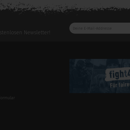
Deine
E-
tenlosen Newsletter!
Mail-
Addresse
formular