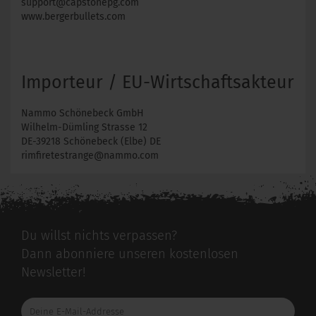
support@capstonepg.com
www.bergerbullets.com
Importeur / EU-Wirtschaftsakteur
Nammo Schönebeck GmbH
Wilhelm-Dümling Strasse 12
DE-39218 Schönebeck (Elbe) DE
rimfiretestrange@nammo.com
Du willst nichts verpassen?
Dann abonniere unseren kostenlosen
Newsletter!
Deine
E-