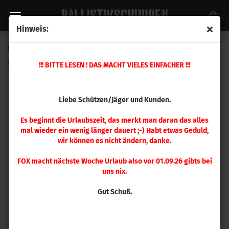
Hinweis:
Berger .243 FB Target 68gr 100 Stück
(Art.Nr.:
24411
)
!!! BITTE LESEN ! DAS MACHT VIELES EINFACHER !!!
Liebe Schützen/Jäger und Kunden.
Es beginnt die Urlaubszeit, das merkt man daran das alles
mal wieder ein wenig länger dauert ;-) Habt etwas Geduld,
wir können es nicht ändern, danke.
FOX macht nächste Woche Urlaub also vor 01.09.26 gibts bei
uns nix.
Gut Schuß.