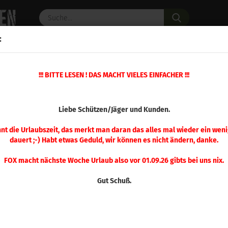
Suche...
:
C PULVER
WAFFENZUBEHÖR
ERSATZTEILE
OPTIK
!!! BITTE LESEN ! DAS MACHT VIELES EINFACHER !!!
 109gr 500 Stück
(Art.Nr.
Liebe Schützen/Jäger und Kunden.
Berg
Hyb
nnt die Urlaubszeit, das merkt man daran das alles mal wieder ein weni
dauert ;-) Habt etwas Geduld, wir können es nicht ändern, danke.
500
FOX macht nächste Woche Urlaub also vor 01.09.26 gibts bei uns nix.
Gut Schuß.