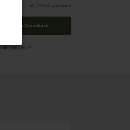
inkl. 19% MwSt. zzgl.
Versand
In den Warenkorb
nders günstiger?
N