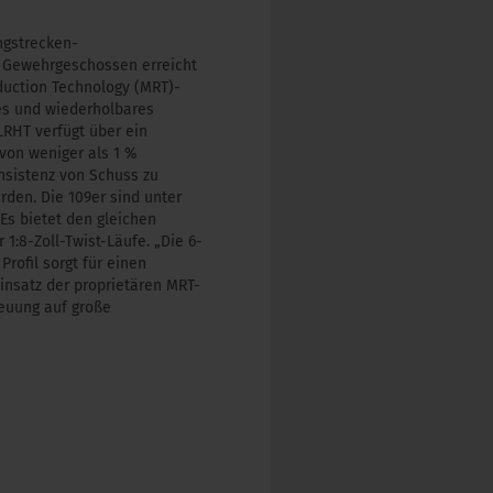
ngstrecken-
n Gewehrgeschossen erreicht
eduction Technology (MRT)-
es und wiederholbares
LRHT verfügt über ein
von weniger als 1 %
onsistenz von Schuss zu
den. Die 109er sind unter
Es bietet den gleichen
1:8-Zoll-Twist-Läufe. „Die 6-
Profil sorgt für einen
Einsatz der proprietären MRT-
reuung auf große