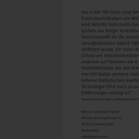
Das 6 mm 109 Grain Long Ran
Präzisionsliebhabern ein Ma
wird. Mithilfe fortschrittli
System von Berger kontrolli
Geschossprofil für die bestä
sprungtolerantes Hybrid-Ogiv
verifiziert wurde. Ein hoher
Schuss am entscheidendsten,
anderem auf Patronen wie 6 
Stabilitätsfaktor wie das bra
mm-109 bieten mehrere Vorteil
höheren Ballistischen Koeffiz
Technologie führt auch zu e
Entfernungen wichtig ist.“
Verantwortlicher Wirtschaftsakteur/Her
Nammo Schönebeck GmbH
Wilhelm-Dümling-Strasse 12
39218 Schönebeck/Elbe
Deutschland
info@nammo.com