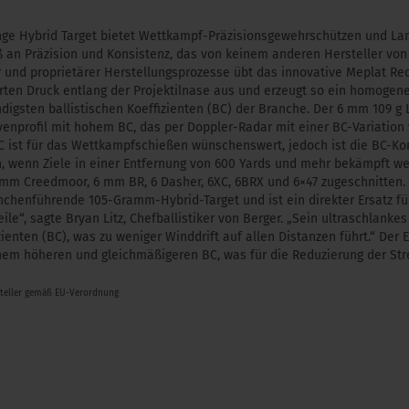
ge Hybrid Target bietet Wettkampf-Präzisionsgewehrschützen und La
ß an Präzision und Konsistenz, das von keinem anderen Hersteller vo
cher und proprietärer Herstellungsprozesse übt das innovative Meplat R
erten Druck entlang der Projektilnase aus und erzeugt so ein homogen
ndigsten ballistischen Koeffizienten (BC) der Branche. Der 6 mm 109 g 
enprofil mit hohem BC, das per Doppler-Radar mit einer BC-Variation 
 BC ist für das Wettkampfschießen wünschenswert, jedoch ist die BC-K
 wenn Ziele in einer Entfernung von 600 Yards und mehr bekämpft wer
mm Creedmoor, 6 mm BR, 6 Dasher, 6XC, 6BRX und 6×47 zugeschnitten. 
nchenführende 105-Gramm-Hybrid-Target und ist ein direkter Ersatz für 
e“, sagte Bryan Litz, Chefballistiker von Berger. „Sein ultraschlankes 
ienten (BC), was zu weniger Winddrift auf allen Distanzen führt.“ Der 
inem höheren und gleichmäßigeren BC, was für die Reduzierung der St
steller gemäß EU-Verordnung