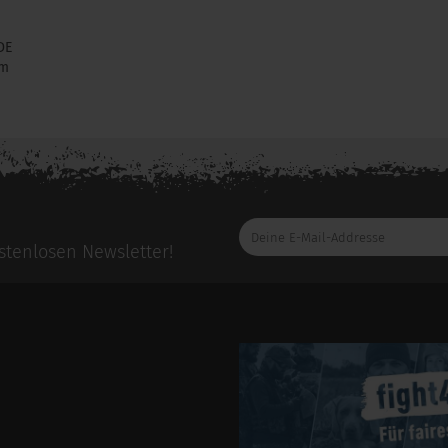
DE
om
Deine
E-
tenlosen Newsletter!
Mail-
Addresse