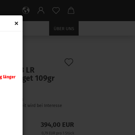
ÜBER UNS
Auf
:
24785
)
er .243 LR
den
rid Target 109gr
g länger
Merkzettel
 Stück
Lieferzeit:
Lieferzeit wird bei Interesse
angefragt
394,00 EUR
0,79 EUR pro 1 Stück