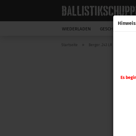
Hinweis
WIEDERLADEN
GESCHOSSE
N
»
Startseite
Berger .243 LR Hybrid Target
Es begi