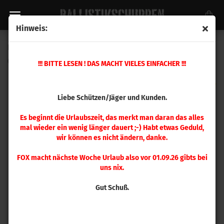
Hinweis:
Berger .257 LR Hybrid Target 135gr 500 Stück
(Art.Nr.:
25785
)
!!! BITTE LESEN ! DAS MACHT VIELES EINFACHER !!!
Liebe Schützen/Jäger und Kunden.
Es beginnt die Urlaubszeit, das merkt man daran das alles
mal wieder ein wenig länger dauert ;-) Habt etwas Geduld,
wir können es nicht ändern, danke.
FOX macht nächste Woche Urlaub also vor 01.09.26 gibts bei
uns nix.
Gut Schuß.