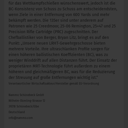
für das Wettkampfschießen wünschenswert, jedoch ist die
BC-Konsistenz von Schuss zu Schuss am entscheidendsten,
wenn Ziele in einer Entfernung von 600 Yards und mehr
bekämpft werden. Die 135er sind unter anderem auf
Patronen wie 25 Creedmoor, 25-06 Remington, 25×47 und 25
Precision Rifle Cartridge (PRC) zugeschnitten. Der
Chefballistiker von Berger, Bryan Litz, bringt es auf den
Punkt: „Unsere neuen LRHT-Gewehrgeschosse bieten
mehrere Vorteile. Ihre ultraschlanken Profile sorgen für
einen höheren ballistischen Koeffizienten (BC), was zu
weniger Winddrift auf allen Distanzen führt. Der Einsatz der
proprietären MRT-Technologie führt außerdem zu einem
höheren und gleichmäßigeren BC, was für die Reduzierung
der Streuung auf große Entfernungen wichtig ist.“
Verantwortlicher Wirtschaftsakteur/Hersteller gemäß EU-Verordnung
Nammo Schönebeck GmbH
Wilhelm-Dümling-Strasse 12
39218 Schönebeck/Elbe
Deutschland
info@nammo.com