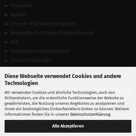
Impressum
Kontakt
Versand- & Zahlungsbedingungen
Widerrufsrecht & Muster-Widerrufsformular
AGB
Privatsphäre und Datenschutz
Cookie Einstellungen
Vertrag widerrufen
Diese Webseite verwendet Cookies und andere
Technologien
Wir verwenden Cookies und ähnliche Technologien, auch von
Drittanbietern, um die ordentliche Funktionsweise der Website zu
gewährleisten, die Nutzung unseres Angebotes zu analysieren und
Ihnen ein bestmögliches Einkaufserlebnis bieten zu können. Weitere
Informationen finden Sie in unserer
Datenschutzerklärung
.
Alle Akzeptieren