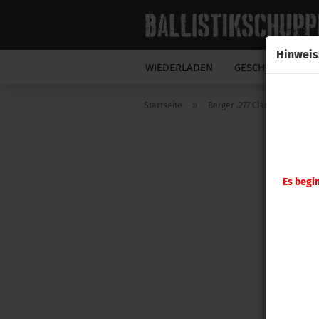
Hinweis
WIEDERLADEN
GESCHOSSE
N
»
Startseite
Berger .277 Classic Hunter 1
Es begi