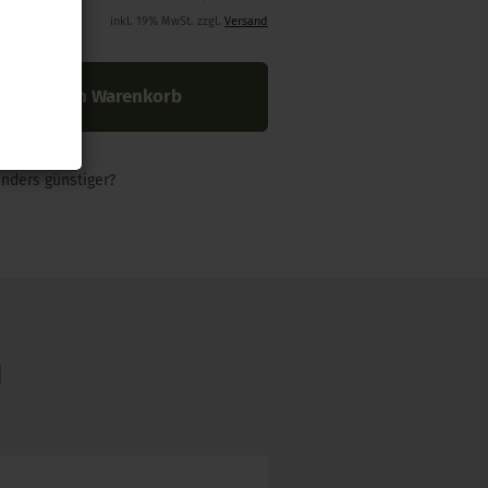
inkl. 19% MwSt. zzgl.
Versand
In den Warenkorb
nders günstiger?
N