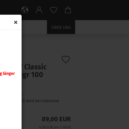
ÜBER UNS
Auf
:
27570
)
er .277 Classic
den
ter 130gr 100
g länger
Merkzettel
ck
Lieferzeit:
Lieferzeit wird bei Interesse
angefragt
89,00 EUR
0,89 EUR pro 1 Stück