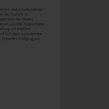
genten- und Sekantendesign
er der Sitztiefe zu
önnen beim Nachladen
enen schnelle Folgeschüsse
eitung auf Wildtiere.
n und sich dann auszudehnen
gan-/Gewebeschädigung und