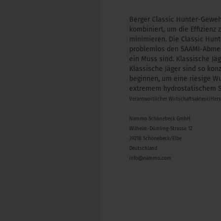
Berger Classic Hunter-Gewe
kombiniert, um die Effizienz 
minimieren. Die Classic Hun
problemlos den SAAMI-Abmes
ein Muss sind. Klassische Jä
Klassische Jäger sind so kon
beginnen, um eine riesige W
extremem hydrostatischem S
Verantwortlicher Wirtschaftsakteur/Her
Nammo Schönebeck GmbH
Wilhelm-Dümling-Strasse 12
39218 Schönebeck/Elbe
Deutschland
info@nammo.com