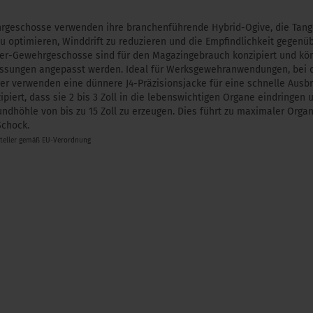
hrgeschosse verwenden ihre branchenführende Hybrid-Ogive, die Tan
zu optimieren, Winddrift zu reduzieren und die Empfindlichkeit gegenüb
ter-Gewehrgeschosse sind für den Magazingebrauch konzipiert und k
sungen angepasst werden. Ideal für Werksgewehranwendungen, bei d
ger verwenden eine dünnere J4-Präzisionsjacke für eine schnelle Ausbr
zipiert, dass sie 2 bis 3 Zoll in die lebenswichtigen Organe eindringe
undhöhle von bis zu 15 Zoll zu erzeugen. Dies führt zu maximaler Or
chock.
steller gemäß EU-Verordnung