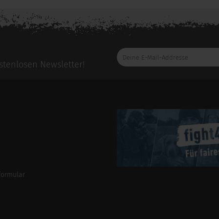
Deine
E-
tenlosen Newsletter!
Mail-
Addresse
formular