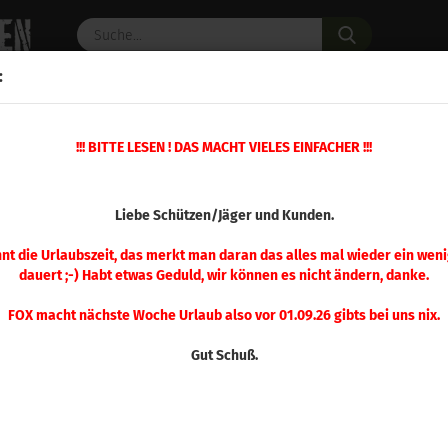
Suche...
:
C PULVER
WAFFENZUBEHÖR
ERSATZTEILE
OPTIK
!!! BITTE LESEN ! DAS MACHT VIELES EINFACHER !!!
30gr 100 Stück
(Art.Nr.
Liebe Schützen/Jäger und Kunden.
Berg
Hun
nnt die Urlaubszeit, das merkt man daran das alles mal wieder ein weni
dauert ;-) Habt etwas Geduld, wir können es nicht ändern, danke.
Stü
FOX macht nächste Woche Urlaub also vor 01.09.26 gibts bei uns nix.
Gut Schuß.