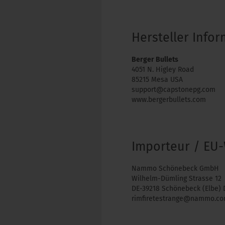
Hersteller Info
Berger Bullets
4051 N. Higley Road
85215 Mesa USA
support@capstonepg.com
www.bergerbullets.com
Importeur / EU-
Nammo Schönebeck GmbH
Wilhelm-Dümling Strasse 12
DE-39218 Schönebeck (Elbe) 
rimfiretestrange@nammo.c