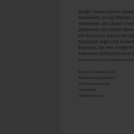
Berger Classic Hunter-Gewe
kombiniert, um die Effizienz 
minimieren. Die Classic Hun
problemlos den SAAMI-Abmes
ein Muss sind. Klassische Jä
Klassische Jäger sind so kon
beginnen, um eine riesige W
extremem hydrostatischem S
Verantwortlicher Wirtschaftsakteur/Her
Nammo Schönebeck GmbH
Wilhelm-Dümling-Strasse 12
39218 Schönebeck/Elbe
Deutschland
info@nammo.com