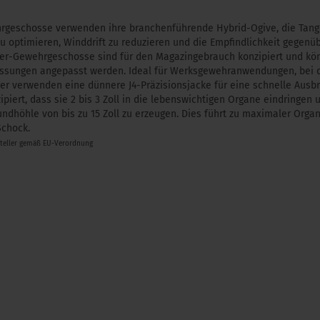
hrgeschosse verwenden ihre branchenführende Hybrid-Ogive, die Tan
zu optimieren, Winddrift zu reduzieren und die Empfindlichkeit gegenüb
ter-Gewehrgeschosse sind für den Magazingebrauch konzipiert und k
sungen angepasst werden. Ideal für Werksgewehranwendungen, bei d
ger verwenden eine dünnere J4-Präzisionsjacke für eine schnelle Ausbr
zipiert, dass sie 2 bis 3 Zoll in die lebenswichtigen Organe eindringe
undhöhle von bis zu 15 Zoll zu erzeugen. Dies führt zu maximaler Or
chock.
steller gemäß EU-Verordnung