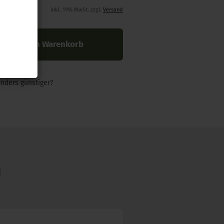
inkl. 19% MwSt. zzgl.
Versand
In den Warenkorb
nders günstiger?
N