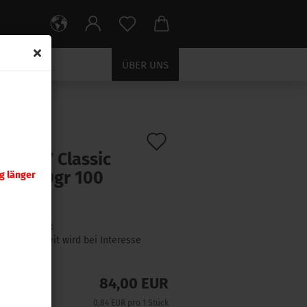
ÜBER UNS
Auf
:
27571
)
er .277 Classic
den
ter 140gr 100
g länger
Merkzettel
ck
Lieferzeit:
Lieferzeit wird bei Interesse
angefragt
84,00 EUR
0,84 EUR pro 1 Stück