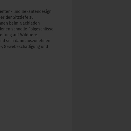
genten- und Sekantendesign
er der Sitztiefe zu
önnen beim Nachladen
enen schnelle Folgeschüsse
eitung auf Wildtiere.
n und sich dann auszudehnen
gan-/Gewebeschädigung und