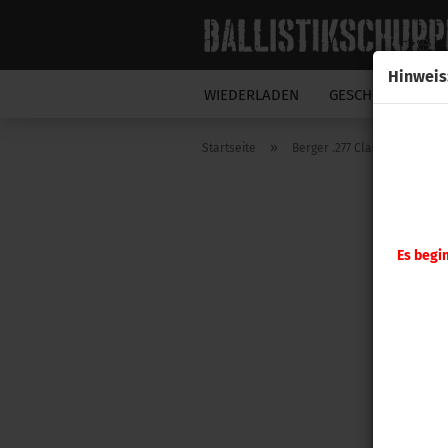
Hinweis
WIEDERLADEN
GESCHOSSE
N
»
Startseite
Berger .277 Classic Hunter 1
Es begi