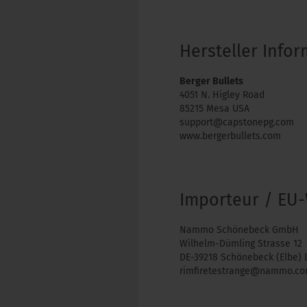
Hersteller Info
Berger Bullets
4051 N. Higley Road
85215 Mesa USA
support@capstonepg.com
www.bergerbullets.com
Importeur / EU-
Nammo Schönebeck GmbH
Wilhelm-Dümling Strasse 12
DE-39218 Schönebeck (Elbe) 
rimfiretestrange@nammo.c