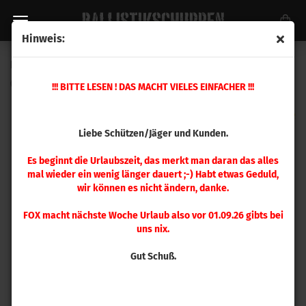
Hinweis:
Berger .308 Classic Hunter 168gr 100 Stück
(Art.Nr.:
30570
)
!!! BITTE LESEN ! DAS MACHT VIELES EINFACHER !!!
Liebe Schützen/Jäger und Kunden.
Es beginnt die Urlaubszeit, das merkt man daran das alles
mal wieder ein wenig länger dauert ;-) Habt etwas Geduld,
wir können es nicht ändern, danke.
FOX macht nächste Woche Urlaub also vor 01.09.26 gibts bei
uns nix.
Gut Schuß.