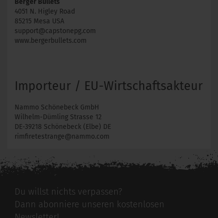
Berger Bullets
4051 N. Higley Road
85215 Mesa USA
support@capstonepg.com
www.bergerbullets.com
Importeur / EU-Wirtschaftsakteur
Nammo Schönebeck GmbH
Wilhelm-Dümling Strasse 12
DE-39218 Schönebeck (Elbe) DE
rimfiretestrange@nammo.com
Du willst nichts verpassen?
Dann abonniere unseren kostenlosen
Newsletter!