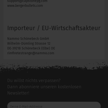
support@capstonepg.com
www.bergerbullets.com
Importeur / EU-Wirtschaftsakteur
Nammo Schönebeck GmbH
Wilhelm-Dümling Strasse 12
DE-39218 Schönebeck (Elbe) DE
rimfiretestrange@nammo.com
Du willst nichts verpassen?
Dann abonniere unseren kostenlosen
Newsletter!
Deine
E-