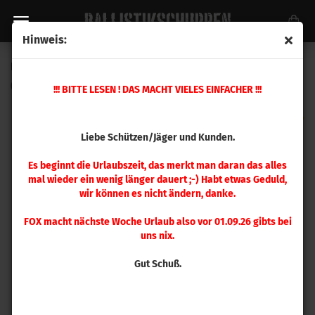
Hinweis:
Berger .308 FB Target 115gr 100 Stück
(Art.Nr.:
30421
)
!!! BITTE LESEN ! DAS MACHT VIELES EINFACHER !!!
Liebe Schützen/Jäger und Kunden.
Es beginnt die Urlaubszeit, das merkt man daran das alles
mal wieder ein wenig länger dauert ;-) Habt etwas Geduld,
wir können es nicht ändern, danke.
FOX macht nächste Woche Urlaub also vor 01.09.26 gibts bei
uns nix.
Gut Schuß.