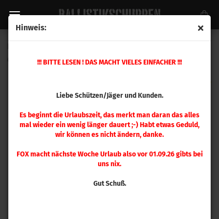
Hinweis:
Berger .308 Juggernaut OTM Tactical 185gr 100 Stück
(Art.Nr.:
30107
)
!!! BITTE LESEN ! DAS MACHT VIELES EINFACHER !!!
Liebe Schützen/Jäger und Kunden.
Es beginnt die Urlaubszeit, das merkt man daran das alles
mal wieder ein wenig länger dauert ;-) Habt etwas Geduld,
wir können es nicht ändern, danke.
FOX macht nächste Woche Urlaub also vor 01.09.26 gibts bei
uns nix.
Gut Schuß.