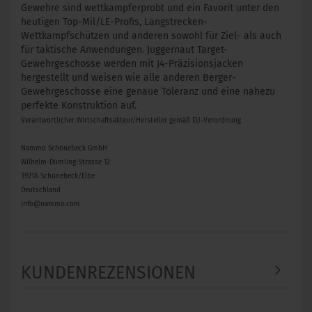
Gewehre sind wettkampferprobt und ein Favorit unter den
heutigen Top-Mil/LE-Profis, Langstrecken-
Wettkampfschützen und anderen sowohl für Ziel- als auch
für taktische Anwendungen. Juggernaut Target-
Gewehrgeschosse werden mit J4-Präzisionsjacken
hergestellt und weisen wie alle anderen Berger-
Gewehrgeschosse eine genaue Toleranz und eine nahezu
perfekte Konstruktion auf.
Verantwortlicher Wirtschaftsakteur/Hersteller gemäß EU-Verordnung
Nammo Schönebeck GmbH
Wilhelm-Dümling-Strasse 12
39218 Schönebeck/Elbe
Deutschland
info@nammo.com
KUNDENREZENSIONEN