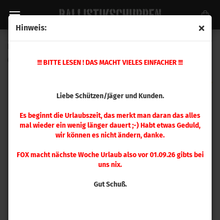
Hinweis:
Berger .308 Juggernaut Target 185gr 500 Stück
(Art.Nr.:
30718
)
!!! BITTE LESEN ! DAS MACHT VIELES EINFACHER !!!
Liebe Schützen/Jäger und Kunden.
Es beginnt die Urlaubszeit, das merkt man daran das alles
mal wieder ein wenig länger dauert ;-) Habt etwas Geduld,
wir können es nicht ändern, danke.
FOX macht nächste Woche Urlaub also vor 01.09.26 gibts bei
uns nix.
Gut Schuß.