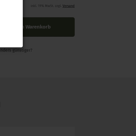
inkl. 19% MwSt. zzgl.
Versand
In den Warenkorb
nders günstiger?
N