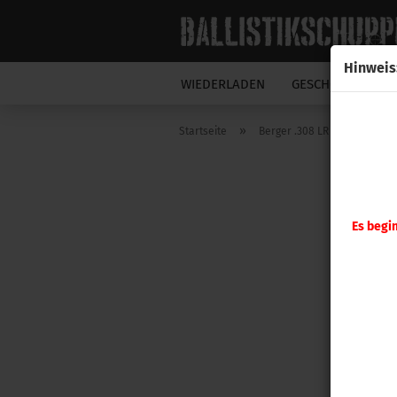
Hinweis
WIEDERLADEN
GESCHOSSE
N
»
Startseite
Berger .308 LR Hybrid Target
Es begi