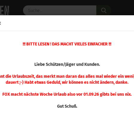
Suche...
:
C PULVER
WAFFENZUBEHÖR
ERSATZTEILE
OPTIK
!!! BITTE LESEN ! DAS MACHT VIELES EINFACHER !!!
 208gr 100 Stück
(Art.Nr.
Liebe Schützen/Jäger und Kunden.
Berg
Hyb
nnt die Urlaubszeit, das merkt man daran das alles mal wieder ein weni
dauert ;-) Habt etwas Geduld, wir können es nicht ändern, danke.
100
FOX macht nächste Woche Urlaub also vor 01.09.26 gibts bei uns nix.
Gut Schuß.