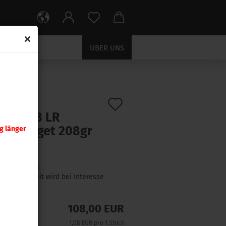
ÜBER UNS
Auf
:
30485
)
er .308 LR
den
rid Target 208gr
g länger
Merkzettel
 Stück
Lieferzeit:
Lieferzeit wird bei Interesse
angefragt
108,00 EUR
1,08 EUR pro 1 Stück