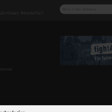
Deine
E-
tenlosen Newsletter!
Mail-
Addresse
formular