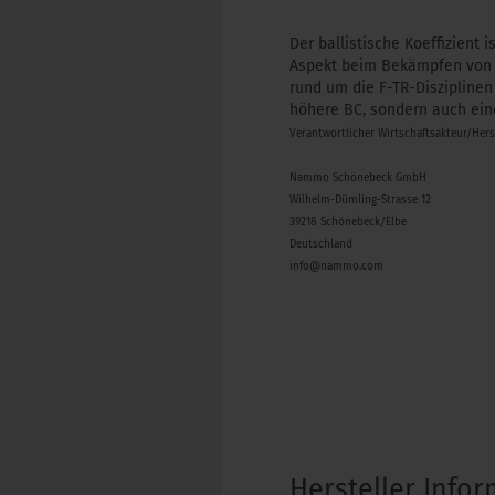
Der ballistische Koeffizient 
Aspekt beim Bekämpfen von Z
rund um die F-TR-Disziplinen
höhere BC, sondern auch ein
Verantwortlicher Wirtschaftsakteur/Her
Nammo Schönebeck GmbH
Wilhelm-Dümling-Strasse 12
39218 Schönebeck/Elbe
Deutschland
info@nammo.com
Hersteller Info