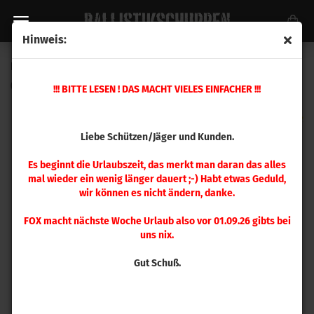
Hinweis:
Berger .308 LR Hybrid Target 208gr 250 Stück
(Art.Nr.:
30785
)
!!! BITTE LESEN ! DAS MACHT VIELES EINFACHER !!!
Liebe Schützen/Jäger und Kunden.
Es beginnt die Urlaubszeit, das merkt man daran das alles
mal wieder ein wenig länger dauert ;-) Habt etwas Geduld,
wir können es nicht ändern, danke.
FOX macht nächste Woche Urlaub also vor 01.09.26 gibts bei
uns nix.
Gut Schuß.