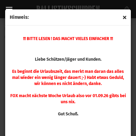
Hinweis:
Berger .308 LR Hybrid Target 220gr 250 Stück
(Art.Nr.:
30786
)
!!! BITTE LESEN ! DAS MACHT VIELES EINFACHER !!!
Liebe Schützen/Jäger und Kunden.
Es beginnt die Urlaubszeit, das merkt man daran das alles
mal wieder ein wenig länger dauert ;-) Habt etwas Geduld,
wir können es nicht ändern, danke.
FOX macht nächste Woche Urlaub also vor 01.09.26 gibts bei
uns nix.
Gut Schuß.