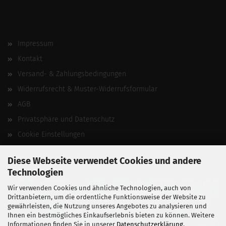
Impressum
Kontakt
Versand- & Zahlungsbedingungen
Widerrufsrecht & Muster-Widerrufsformular
AGB
Privatsphäre und Datenschutz
Cookie Einstellungen
Vertrag widerrufen
Diese Webseite verwendet Cookies und andere
Technologien
Wir verwenden Cookies und ähnliche Technologien, auch von
Drittanbietern, um die ordentliche Funktionsweise der Website zu
gewährleisten, die Nutzung unseres Angebotes zu analysieren und
Ihnen ein bestmögliches Einkaufserlebnis bieten zu können. Weitere
Informationen finden Sie in unserer
Datenschutzerklärung
.