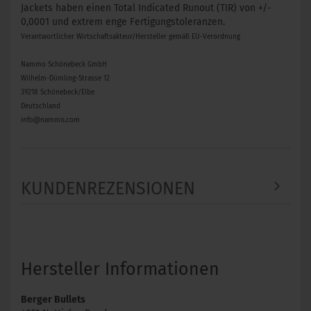
Jackets haben einen Total Indicated Runout (TIR) ​​von +/-
0,0001 und extrem enge Fertigungstoleranzen.
Verantwortlicher Wirtschaftsakteur/Hersteller gemäß EU-Verordnung
Nammo Schönebeck GmbH
Wilhelm-Dümling-Strasse 12
39218 Schönebeck/Elbe
Deutschland
info@nammo.com
KUNDENREZENSIONEN
Hersteller Informationen
Berger Bullets