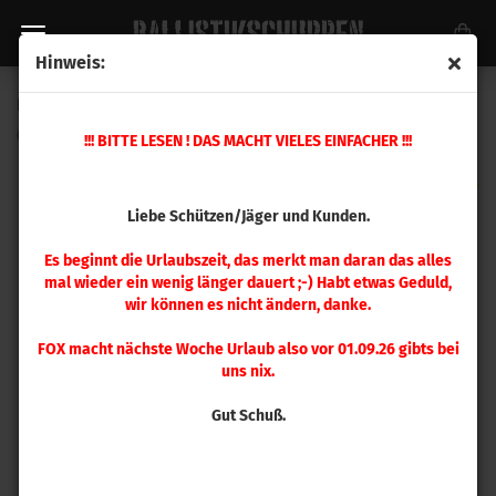
Hinweis:
Berger .308 OTM Tactical 175gr 100 Stück
(Art.Nr.:
30105
)
!!! BITTE LESEN ! DAS MACHT VIELES EINFACHER !!!
Liebe Schützen/Jäger und Kunden.
Es beginnt die Urlaubszeit, das merkt man daran das alles
mal wieder ein wenig länger dauert ;-) Habt etwas Geduld,
wir können es nicht ändern, danke.
FOX macht nächste Woche Urlaub also vor 01.09.26 gibts bei
uns nix.
Gut Schuß.