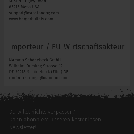
4051 N. Higley Road
85215 Mesa USA
support@capstonepg.com
www.bergerbullets.com
Importeur / EU-Wirtschaftsakteur
Nammo Schönebeck GmbH
Wilhelm-Dümling Strasse 12
DE-39218 Schönebeck (Elbe) DE
rimfiretestrange@nammo.com
Du willst nichts verpassen?
Dann abonniere unseren kostenlosen
Newsletter!