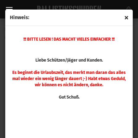
Hinweis:
FOX .224 Classic Hunter TPL 40 gr 50 Stück
(Art.Nr.:
65656551
)
!!! BITTE LESEN ! DAS MACHT VIELES EINFACHER !!!
Liebe Schützen/Jäger und Kunden.
Es beginnt die Urlaubszeit, das merkt man daran das alles
mal wieder ein wenig länger dauert ;-) Habt etwas Geduld,
wir können es nicht ändern, danke.
Gut Schuß.