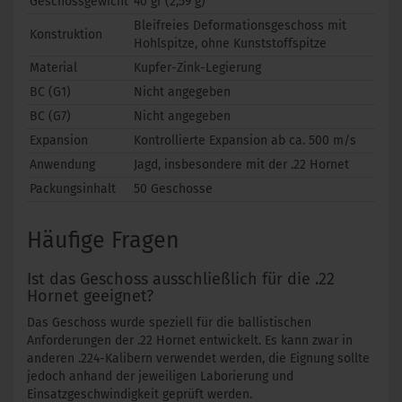
Geschossgewicht
40 gr (2,59 g)
Bleifreies Deformationsgeschoss mit
Konstruktion
Hohlspitze, ohne Kunststoffspitze
Material
Kupfer-Zink-Legierung
BC (G1)
Nicht angegeben
BC (G7)
Nicht angegeben
Expansion
Kontrollierte Expansion ab ca. 500 m/s
Anwendung
Jagd, insbesondere mit der .22 Hornet
Packungsinhalt
50 Geschosse
Häufige Fragen
Ist das Geschoss ausschließlich für die .22
Hornet geeignet?
Das Geschoss wurde speziell für die ballistischen
Anforderungen der .22 Hornet entwickelt. Es kann zwar in
anderen .224-Kalibern verwendet werden, die Eignung sollte
jedoch anhand der jeweiligen Laborierung und
Einsatzgeschwindigkeit geprüft werden.