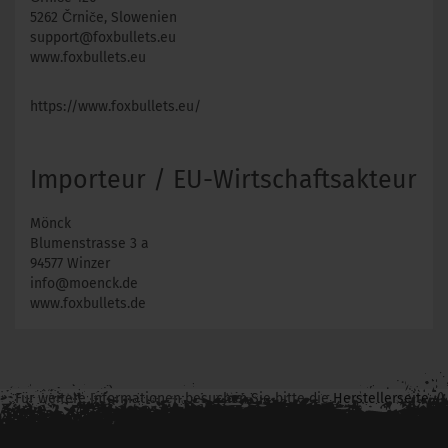
5262 Črniče, Slowenien
support@foxbullets.eu
www.foxbullets.eu
https://www.foxbullets.eu/
Importeur / EU-Wirtschaftsakteur
Mönck
Blumenstrasse 3 a
94577 Winzer
info@moenck.de
www.foxbullets.de
Für weitere Informationen besuchen Sie bitte die
Herstellerseite
zu diesem Artikel.