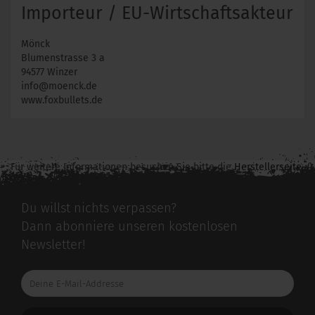
Importeur / EU-Wirtschaftsakteur
Mönck
Blumenstrasse 3 a
94577 Winzer
info@moenck.de
www.foxbullets.de
Für weitere Informationen besuchen Sie bitte die
Herstellerseite
zu diesem Artikel.
Du willst nichts verpassen?
Dann abonniere unseren kostenlosen
Newsletter!
Deine
E-
Mail-
Addresse