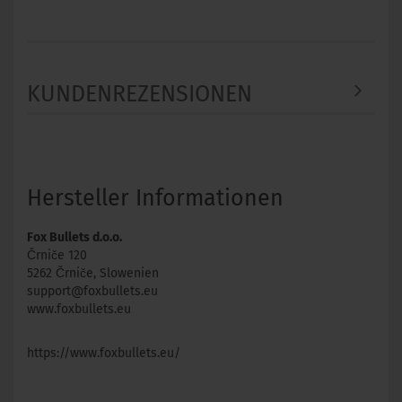
```
KUNDENREZENSIONEN
Hersteller Informationen
Fox Bullets d.o.o.
Črniče 120
5262 Črniče, Slowenien
support@foxbullets.eu
www.foxbullets.eu
https://www.foxbullets.eu/