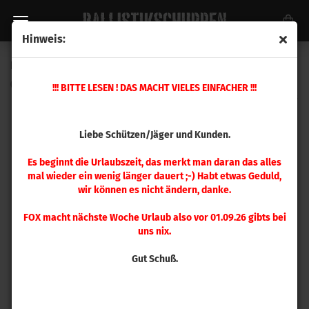
Hinweis:
FOX .243 Classic Hunter TPL 100 gr 50 Stück
(Art.Nr.:
65605050
)
!!! BITTE LESEN ! DAS MACHT VIELES EINFACHER !!!
Liebe Schützen/Jäger und Kunden.
Es beginnt die Urlaubszeit, das merkt man daran das alles
mal wieder ein wenig länger dauert ;-) Habt etwas Geduld,
wir können es nicht ändern, danke.
FOX macht nächste Woche Urlaub also vor 01.09.26 gibts bei
uns nix.
Gut Schuß.