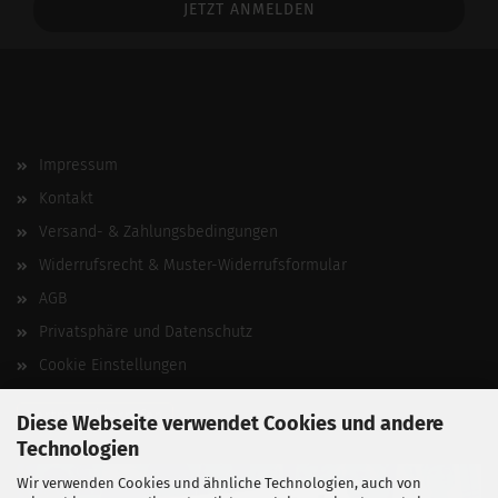
Impressum
Kontakt
Versand- & Zahlungsbedingungen
Widerrufsrecht & Muster-Widerrufsformular
AGB
Privatsphäre und Datenschutz
Cookie Einstellungen
Vertrag widerrufen
Diese Webseite verwendet Cookies und andere
Technologien
Wir verwenden Cookies und ähnliche Technologien, auch von