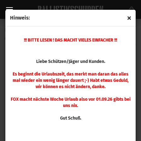
Hinweis:
FOX .284 Target 130 gr 100 Stück
(Art.Nr.:
651689161
)
!!! BITTE LESEN ! DAS MACHT VIELES EINFACHER !!!
Liebe Schützen/Jäger und Kunden.
Es beginnt die Urlaubszeit, das merkt man daran das alles
mal wieder ein wenig länger dauert ;-) Habt etwas Geduld,
wir können es nicht ändern, danke.
FOX macht nächste Woche Urlaub also vor 01.09.26 gibts bei
uns nix.
Gut Schuß.