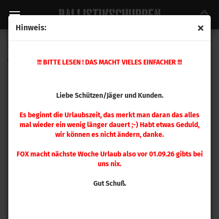
Hinweis:
FOX .323 Classic Hunter 180 gr 50 Stück
(Art.Nr.:
8198981981
)
!!! BITTE LESEN ! DAS MACHT VIELES EINFACHER !!!
Liebe Schützen/Jäger und Kunden.
Es beginnt die Urlaubszeit, das merkt man daran das alles
mal wieder ein wenig länger dauert ;-) Habt etwas Geduld,
wir können es nicht ändern, danke.
FOX macht nächste Woche Urlaub also vor 01.09.26 gibts bei
uns nix.
Gut Schuß.