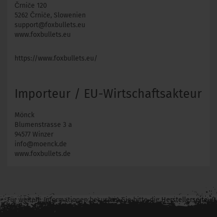
Črniče 120
5262 Črniče, Slowenien
support@foxbullets.eu
www.foxbullets.eu
https://www.foxbullets.eu/
Importeur / EU-Wirtschaftsakteur
Mönck
Blumenstrasse 3 a
94577 Winzer
info@moenck.de
www.foxbullets.de
Für weitere Informationen besuchen Sie bitte die
Herstellerseite
zu diesem Artikel.