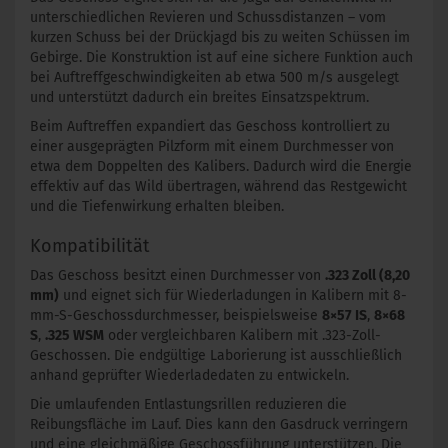
unterschiedlichen Revieren und Schussdistanzen – vom
kurzen Schuss bei der Drückjagd bis zu weiten Schüssen im
Gebirge. Die Konstruktion ist auf eine sichere Funktion auch
bei Auftreffgeschwindigkeiten ab etwa 500 m/s ausgelegt
und unterstützt dadurch ein breites Einsatzspektrum.
Beim Auftreffen expandiert das Geschoss kontrolliert zu
einer ausgeprägten Pilzform mit einem Durchmesser von
etwa dem Doppelten des Kalibers. Dadurch wird die Energie
effektiv auf das Wild übertragen, während das Restgewicht
und die Tiefenwirkung erhalten bleiben.
Kompatibilität
Das Geschoss besitzt einen Durchmesser von
.323 Zoll (8,20
mm)
und eignet sich für Wiederladungen in Kalibern mit 8-
mm-S-Geschossdurchmesser, beispielsweise
8×57 IS
,
8×68
S
,
.325 WSM
oder vergleichbaren Kalibern mit .323-Zoll-
Geschossen. Die endgültige Laborierung ist ausschließlich
anhand geprüfter Wiederladedaten zu entwickeln.
Die umlaufenden Entlastungsrillen reduzieren die
Reibungsfläche im Lauf. Dies kann den Gasdruck verringern
und eine gleichmäßige Geschossführung unterstützen. Die