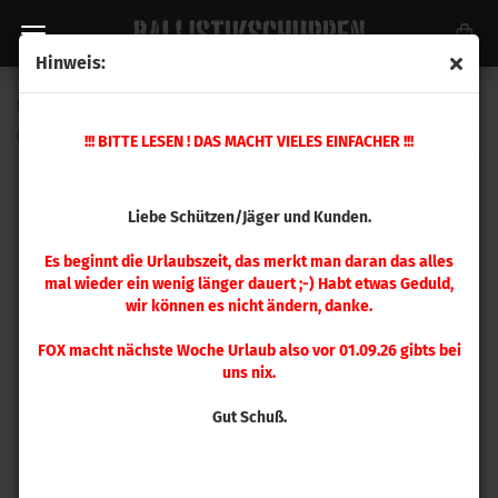
Hinweis:
FOX .413 Classic Hunter 200 gr 50 Stück
(Art.Nr.:
198981685
)
!!! BITTE LESEN ! DAS MACHT VIELES EINFACHER !!!
Liebe Schützen/Jäger und Kunden.
Es beginnt die Urlaubszeit, das merkt man daran das alles
mal wieder ein wenig länger dauert ;-) Habt etwas Geduld,
wir können es nicht ändern, danke.
FOX macht nächste Woche Urlaub also vor 01.09.26 gibts bei
uns nix.
Gut Schuß.