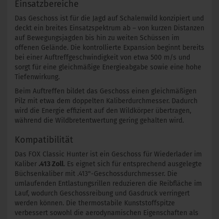
Einsatzbereiche
Das Geschoss ist für die Jagd auf Schalenwild konzipiert und
deckt ein breites Einsatzspektrum ab – von kurzen Distanzen
auf Bewegungsjagden bis hin zu weiten Schüssen im
offenen Gelände. Die kontrollierte Expansion beginnt bereits
bei einer Auftreffgeschwindigkeit von etwa 500 m/s und
sorgt für eine gleichmäßige Energieabgabe sowie eine hohe
Tiefenwirkung.
Beim Auftreffen bildet das Geschoss einen gleichmäßigen
Pilz mit etwa dem doppelten Kaliberdurchmesser. Dadurch
wird die Energie effizient auf den Wildkörper übertragen,
während die Wildbretentwertung gering gehalten wird.
Kompatibilität
Das FOX Classic Hunter ist ein Geschoss für Wiederlader im
Kaliber
.413 Zoll
. Es eignet sich für entsprechend ausgelegte
Büchsenkaliber mit .413"-Geschossdurchmesser. Die
umlaufenden Entlastungsrillen reduzieren die Reibfläche im
Lauf, wodurch Geschossreibung und Gasdruck verringert
werden können. Die thermostabile Kunststoffspitze
verbessert sowohl die aerodynamischen Eigenschaften als