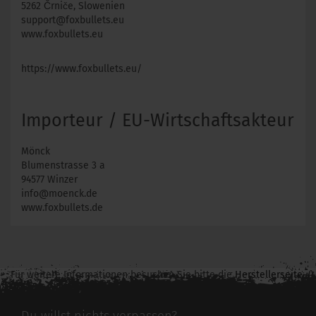
5262 Črniče, Slowenien
support@foxbullets.eu
www.foxbullets.eu
https://www.foxbullets.eu/
Importeur / EU-Wirtschaftsakteur
Mönck
Blumenstrasse 3 a
94577 Winzer
info@moenck.de
www.foxbullets.de
Für weitere Informationen besuchen Sie bitte die
Herstellerseite
zu diesem Artikel.