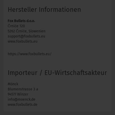
Hersteller Informationen
Fox Bullets d.o.o.
Črniče 120
5262 Črniče, Slowenien
support@foxbullets.eu
www.foxbullets.eu
https://www.foxbullets.eu/
Importeur / EU-Wirtschaftsakteur
Mönck
Blumenstrasse 3 a
94577 Winzer
info@moenck.de
www.foxbullets.de