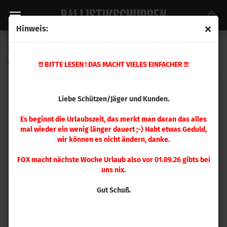
Hinweis:
FOX .416 Target 400 gr 25 Stück
(Art.Nr.:
516818188
)
!!! BITTE LESEN ! DAS MACHT VIELES EINFACHER !!!
Liebe Schützen/Jäger und Kunden.
Es beginnt die Urlaubszeit, das merkt man daran das alles
mal wieder ein wenig länger dauert ;-) Habt etwas Geduld,
wir können es nicht ändern, danke.
FOX macht nächste Woche Urlaub also vor 01.09.26 gibts bei
uns nix.
Gut Schuß.