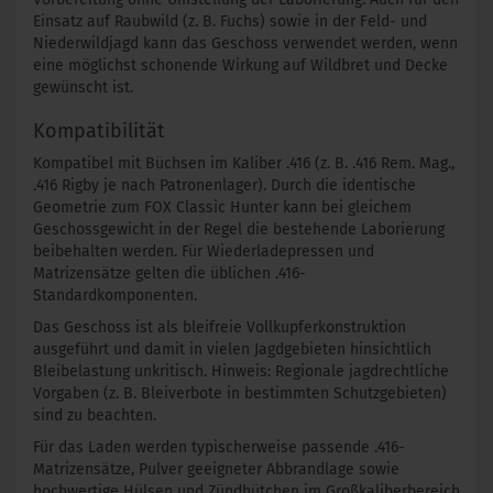
Einsatz auf Raubwild (z. B. Fuchs) sowie in der Feld- und
Niederwildjagd kann das Geschoss verwendet werden, wenn
eine möglichst schonende Wirkung auf Wildbret und Decke
gewünscht ist.
Kompatibilität
Kompatibel mit Büchsen im Kaliber .416 (z. B. .416 Rem. Mag.,
.416 Rigby je nach Patronenlager). Durch die identische
Geometrie zum FOX Classic Hunter kann bei gleichem
Geschossgewicht in der Regel die bestehende Laborierung
beibehalten werden. Für Wiederladepressen und
Matrizensätze gelten die üblichen .416-
Standardkomponenten.
Das Geschoss ist als bleifreie Vollkupferkonstruktion
ausgeführt und damit in vielen Jagdgebieten hinsichtlich
Bleibelastung unkritisch. Hinweis: Regionale jagdrechtliche
Vorgaben (z. B. Bleiverbote in bestimmten Schutzgebieten)
sind zu beachten.
Für das Laden werden typischerweise passende .416-
Matrizensätze, Pulver geeigneter Abbrandlage sowie
hochwertige Hülsen und Zündhütchen im Großkaliberbereich