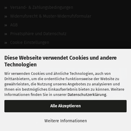
Versand- & Zahlungsbedingungen
Widerrufsrecht & Muster-Widerrufsformular
AGB
Privatsphäre und Datenschutz
Cookie Einstellungen
Vertrag widerrufen
Diese Webseite verwendet Cookies und andere
Technologien
Wir verwenden Cookies und ähnliche Technologien, auch von
Drittanbietern, um die ordentliche Funktionsweise der Website zu
gewährleisten, die Nutzung unseres Angebotes zu analysieren und
Ihnen ein bestmögliches Einkaufserlebnis bieten zu können. Weitere
Informationen finden Sie in unserer
Datenschutzerklärung
.
Alle Akzeptieren
BALLISTIKSCHUPPEN 2026.
Weitere Informationen
Entwickelt von
fabian heinz webdesign