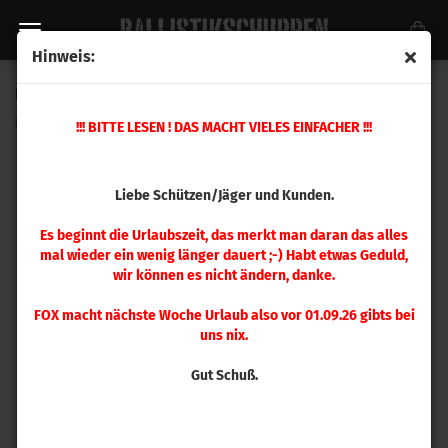
Hinweis:
Hodgdon Pyrodex Select (454 g)
(Art.Nr.:
UY0560
)
!!! BITTE LESEN ! DAS MACHT VIELES EINFACHER !!!
Liebe Schützen/Jäger und Kunden.
Es beginnt die Urlaubszeit, das merkt man daran das alles
mal wieder ein wenig länger dauert ;-) Habt etwas Geduld,
wir können es nicht ändern, danke.
FOX macht nächste Woche Urlaub also vor 01.09.26 gibts bei
uns nix.
Gut Schuß.