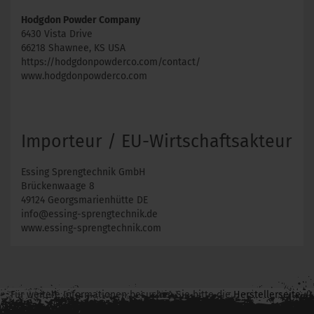
Hodgdon Powder Company
6430 Vista Drive
66218 Shawnee, KS USA
https://hodgdonpowderco.com/contact/
www.hodgdonpowderco.com
Importeur / EU-Wirtschaftsakteur
Essing Sprengtechnik GmbH
Brückenwaage 8
49124 Georgsmarienhütte DE
info@essing-sprengtechnik.de
www.essing-sprengtechnik.com
Für weitere Informationen besuchen Sie bitte die
Herstellerseite
zu diesem Artikel.