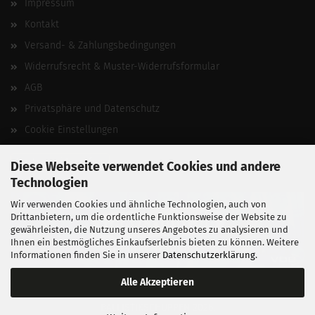
Impressum
Kontakt
Versand- & Zahlungsbedingungen
Widerrufsrecht & Muster-Widerrufsformular
AGB
Privatsphäre und Datenschutz
Cookie Einstellungen
Vertrag widerrufen
Diese Webseite verwendet Cookies und andere
Technologien
Wir verwenden Cookies und ähnliche Technologien, auch von
Drittanbietern, um die ordentliche Funktionsweise der Website zu
gewährleisten, die Nutzung unseres Angebotes zu analysieren und
Ihnen ein bestmögliches Einkaufserlebnis bieten zu können. Weitere
Informationen finden Sie in unserer
Datenschutzerklärung
.
Alle Akzeptieren
BALLISTIKSCHUPPEN 2026.