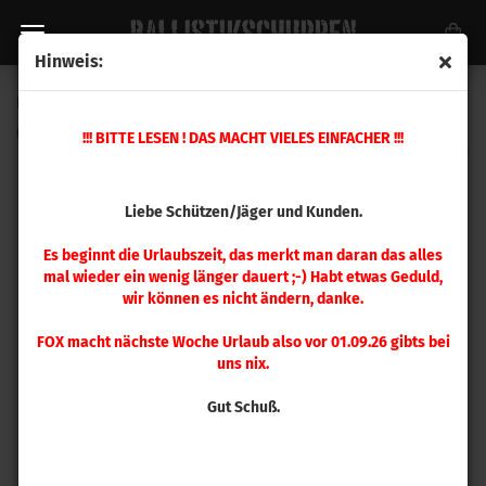
Hinweis:
Hornady Hülsenhalter #15
(Art.Nr.:
390555
)
!!! BITTE LESEN ! DAS MACHT VIELES EINFACHER !!!
Liebe Schützen/Jäger und Kunden.
Es beginnt die Urlaubszeit, das merkt man daran das alles
mal wieder ein wenig länger dauert ;-) Habt etwas Geduld,
wir können es nicht ändern, danke.
FOX macht nächste Woche Urlaub also vor 01.09.26 gibts bei
uns nix.
Gut Schuß.