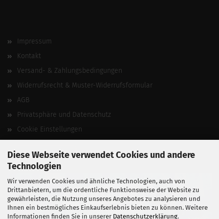
Impressum
Kontakt
Versand- & Zahlungsbedingungen
Widerrufsrecht & Muster-Widerrufsformular
AGB
Privatsphäre und Datenschutz
Cookie Einstellungen
Vertrag widerrufen
Diese Webseite verwendet Cookies und andere
Technologien
Wir verwenden Cookies und ähnliche Technologien, auch von
Drittanbietern, um die ordentliche Funktionsweise der Website zu
gewährleisten, die Nutzung unseres Angebotes zu analysieren und
Ihnen ein bestmögliches Einkaufserlebnis bieten zu können. Weitere
Informationen finden Sie in unserer
Datenschutzerklärung
.