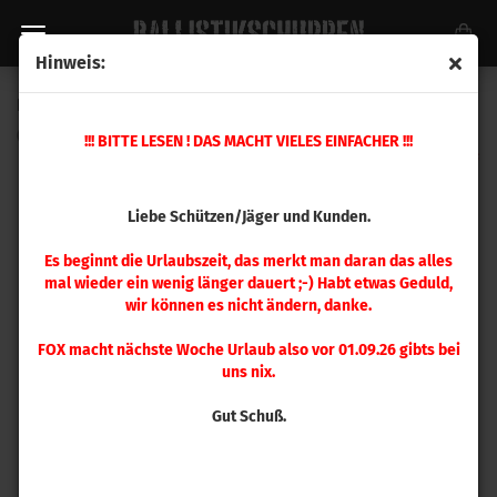
Hinweis:
Hornady Vollkalibriermatrize .17 Hornet
(Art.Nr.:
046202
)
!!! BITTE LESEN ! DAS MACHT VIELES EINFACHER !!!
Liebe Schützen/Jäger und Kunden.
Es beginnt die Urlaubszeit, das merkt man daran das alles
mal wieder ein wenig länger dauert ;-) Habt etwas Geduld,
wir können es nicht ändern, danke.
FOX macht nächste Woche Urlaub also vor 01.09.26 gibts bei
uns nix.
Gut Schuß.