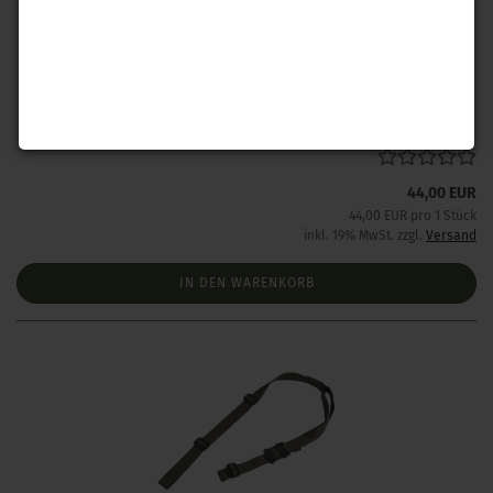
Magpul MS1® Sling BLK
Lieferzeit:
Lieferzeit unbekannt aber bereits nachbestellt
44,00 EUR
44,00 EUR pro 1 Stück
inkl. 19% MwSt. zzgl.
Versand
IN DEN WARENKORB