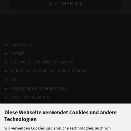
Addresse
Impressum
Kontakt
Versand- & Zahlungsbedingungen
Widerrufsrecht & Muster-Widerrufsformular
AGB
Privatsphäre und Datenschutz
Cookie Einstellungen
Vertrag widerrufen
Diese Webseite verwendet Cookies und andere
Technologien
Wir verwenden Cookies und ähnliche Technologien, auch von