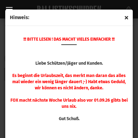
Hinweis:
MAGPUL GURTE
!!! BITTE LESEN ! DAS MACHT VIELES EINFACHER !!!
Sortieren nach
pro Seite
Sortieren nach
48 pro Seite
Liebe Schützen/Jäger und Kunden.
1
Es beginnt die Urlaubszeit, das merkt man daran das alles
mal wieder ein wenig länger dauert ;-) Habt etwas Geduld,
wir können es nicht ändern, danke.
FOX macht nächste Woche Urlaub also vor 01.09.26 gibts bei
uns nix.
Gut Schuß.