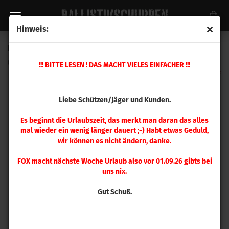
Hinweis:
Hornady Match Grade Vollkalibriermatrizen .223 Rem
(Art.Nr.:
544229
)
!!! BITTE LESEN ! DAS MACHT VIELES EINFACHER !!!
Liebe Schützen/Jäger und Kunden.
Es beginnt die Urlaubszeit, das merkt man daran das alles
mal wieder ein wenig länger dauert ;-) Habt etwas Geduld,
wir können es nicht ändern, danke.
FOX macht nächste Woche Urlaub also vor 01.09.26 gibts bei
uns nix.
Gut Schuß.