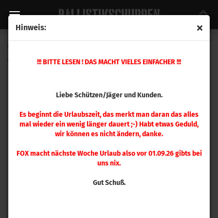
Hinweis:
Hornady Patronenlehre .223 Rem
(Art.Nr.:
380707
)
!!! BITTE LESEN ! DAS MACHT VIELES EINFACHER !!!
Liebe Schützen/Jäger und Kunden.
Es beginnt die Urlaubszeit, das merkt man daran das alles
mal wieder ein wenig länger dauert ;-) Habt etwas Geduld,
wir können es nicht ändern, danke.
FOX macht nächste Woche Urlaub also vor 01.09.26 gibts bei
uns nix.
Gut Schuß.