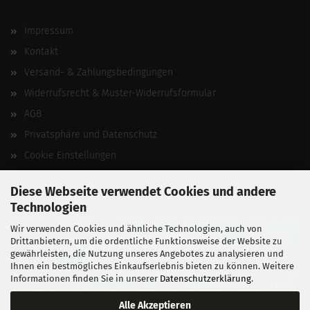
Impressum
Kontakt
Versand- & Zahlungsbedingungen
Widerrufsrecht & Muster-Widerrufsformular
AGB
Privatsphäre und Datenschutz
Cookie Einstellungen
Vertrag widerrufen
Diese Webseite verwendet Cookies und andere
Technologien
Wir verwenden Cookies und ähnliche Technologien, auch von
Drittanbietern, um die ordentliche Funktionsweise der Website zu
gewährleisten, die Nutzung unseres Angebotes zu analysieren und
Ihnen ein bestmögliches Einkaufserlebnis bieten zu können. Weitere
Informationen finden Sie in unserer
Datenschutzerklärung
.
Alle Akzeptieren