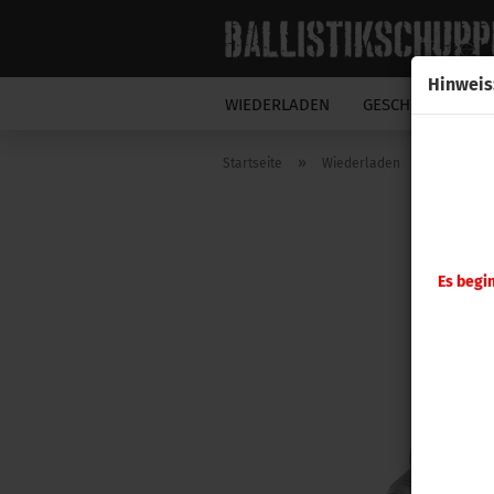
Hinweis
WIEDERLADEN
GESCHOSSE
N
»
»
Startseite
Wiederladen
Hornady
Es begi