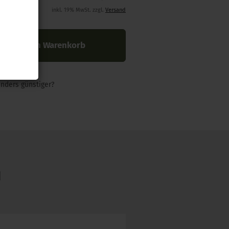
inkl. 19% MwSt. zzgl.
Versand
In den Warenkorb
nders günstiger?
N