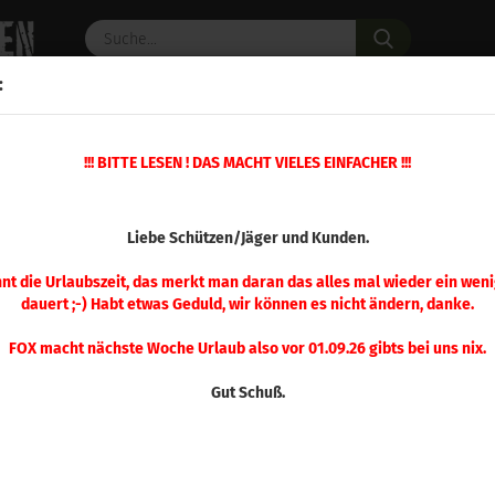
Suche...
:
C PULVER
WAFFENZUBEHÖR
ERSATZTEILE
OPTIK
»
!!! BITTE LESEN ! DAS MACHT VIELES EINFACHER !!!
»
»
Custom Grade Matrizensatz
Matrizensatz Langwaffe
Hornady .22
(Art.Nr.
Liebe Schützen/Jäger und Kunden.
Hor
Valk
nnt die Urlaubszeit, das merkt man daran das alles mal wieder ein weni
dauert ;-) Habt etwas Geduld, wir können es nicht ändern, danke.
Mat
FOX macht nächste Woche Urlaub also vor 01.09.26 gibts bei uns nix.
Gut Schuß.