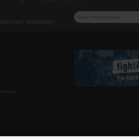
Deine
E-
tenlosen Newsletter!
Mail-
Addresse
formular