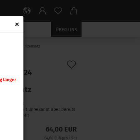
ÜBER UNS
4 Valkyrie Matrizensatz
Auf
:
546211
)
nady .224
den
yrie
g länger
Merkzettel
rizensatz
Lieferzeit:
Lieferzeit unbekannt aber bereits
nachbestellt
64,00 EUR
64,00 EUR pro 1 Set