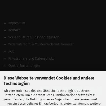
Impressum
Kontakt
Versand- & Zahlungsbedingungen
Widerrufsrecht & Muster-Widerrufsformular
AGB
Privatsphäre und Datenschutz
Cookie Einstellungen
Vertrag widerrufen
Diese Webseite verwendet Cookies und andere
Technologien
Wir verwenden Cookies und ähnliche Technologien, auch von
Drittanbietern, um die ordentliche Funktionsweise der Website zu
gewährleisten, die Nutzung unseres Angebotes zu analysieren und
Ihnen ein bestmögliches Einkaufserlebnis bieten zu können. Weitere