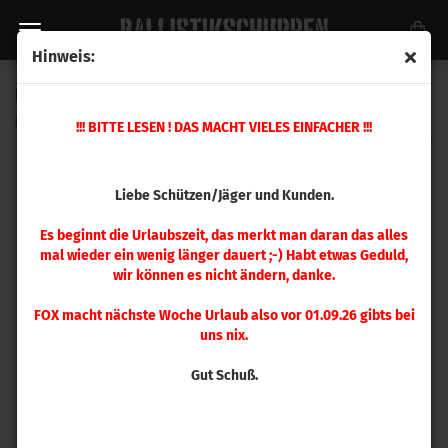
Hinweis:
Hornady .240 Schrot #4 ca. 2,267 Kg
(Art.Nr.:
6414
)
!!! BITTE LESEN ! DAS MACHT VIELES EINFACHER !!!
Liebe Schützen/Jäger und Kunden.
Es beginnt die Urlaubszeit, das merkt man daran das alles
mal wieder ein wenig länger dauert ;-) Habt etwas Geduld,
wir können es nicht ändern, danke.
FOX macht nächste Woche Urlaub also vor 01.09.26 gibts bei
uns nix.
Gut Schuß.