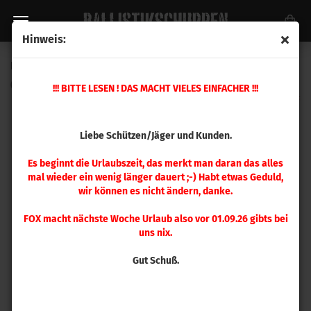
Hinweis:
Hornady .243 Win Matrizensatz
(Art.Nr.:
546244
)
!!! BITTE LESEN ! DAS MACHT VIELES EINFACHER !!!
Liebe Schützen/Jäger und Kunden.
Es beginnt die Urlaubszeit, das merkt man daran das alles
mal wieder ein wenig länger dauert ;-) Habt etwas Geduld,
wir können es nicht ändern, danke.
FOX macht nächste Woche Urlaub also vor 01.09.26 gibts bei
uns nix.
Gut Schuß.