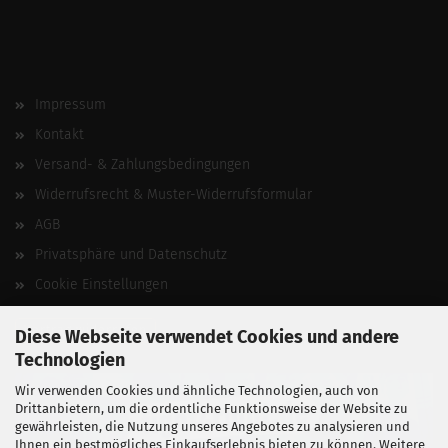
Impressum
Kontakt
Versand- & Zahlungsbedingungen
Widerrufsrecht & Muster-Widerrufsformular
AGB
Privatsphäre und Datenschutz
Cookie Einstellungen
Vertrag widerrufen
Diese Webseite verwendet Cookies und andere
Technologien
Wir verwenden Cookies und ähnliche Technologien, auch von
Drittanbietern, um die ordentliche Funktionsweise der Website zu
gewährleisten, die Nutzung unseres Angebotes zu analysieren und
Ihnen ein bestmögliches Einkaufserlebnis bieten zu können. Weitere