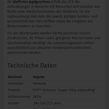
Als
bleifreies Jagdgeschoss
erfüllt das ECX die
Anforderungen in Revieren mit Bleiverbot und reduziert das
Risiko einer Bleikontamination des Wildbrets. Für die
Jagdausübung sind stets die jeweils gültigen bundes- und
landesrechtlichen Vorschriften sowie die Vorgaben des
Revierinhabers zu beachten.
Für das Wiederladen werden häufig passende Hülsen,
Zündhütchen, NC-Pulver sowie geeignete Matrizensätze und
Geschosssetzer benötigt. Die Laborierungsdaten sollten
ausschließlich aus aktuellen Wiederladehandbüchern
übernommen werden.
Technische Daten
Merkmal
Angabe
Hersteller
Hornady
Produkt
ECX™ (Extreme Copper Alloy eXpanding)
Artikelnummer
28214
Kaliber
.284 Zoll (7,21 mm)