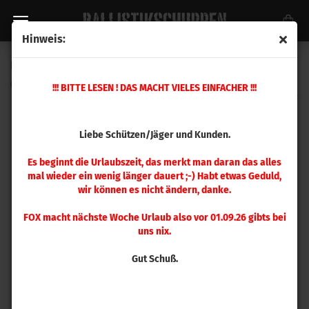
Hinweis:
Hornady .284 ECX 150 gr 50 Stück
(Art.Nr.:
28214
)
!!! BITTE LESEN ! DAS MACHT VIELES EINFACHER !!!
Liebe Schützen/Jäger und Kunden.
Es beginnt die Urlaubszeit, das merkt man daran das alles
mal wieder ein wenig länger dauert ;-) Habt etwas Geduld,
wir können es nicht ändern, danke.
FOX macht nächste Woche Urlaub also vor 01.09.26 gibts bei
uns nix.
Gut Schuß.