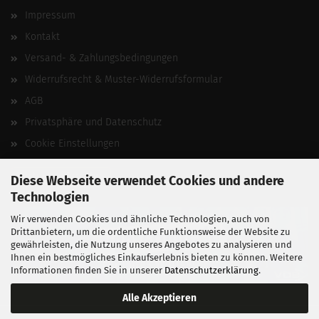
Impressum
Kontakt
Versand- & Zahlungsbedingungen
Widerrufsrecht & Muster-Widerrufsformular
AGB
Privatsphäre und Datenschutz
Cookie Einstellungen
Vertrag widerrufen
Diese Webseite verwendet Cookies und andere
Technologien
Wir verwenden Cookies und ähnliche Technologien, auch von
Drittanbietern, um die ordentliche Funktionsweise der Website zu
gewährleisten, die Nutzung unseres Angebotes zu analysieren und
Ihnen ein bestmögliches Einkaufserlebnis bieten zu können. Weitere
Informationen finden Sie in unserer
Datenschutzerklärung
.
Alle Akzeptieren