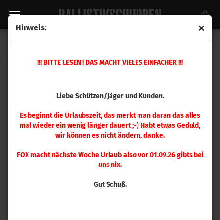
Hinweis:
Hornady .284 Win Matrizensatz
(Art.Nr.:
546302
)
!!! BITTE LESEN ! DAS MACHT VIELES EINFACHER !!!
Liebe Schützen/Jäger und Kunden.
Es beginnt die Urlaubszeit, das merkt man daran das alles
mal wieder ein wenig länger dauert ;-) Habt etwas Geduld,
wir können es nicht ändern, danke.
FOX macht nächste Woche Urlaub also vor 01.09.26 gibts bei
uns nix.
Gut Schuß.