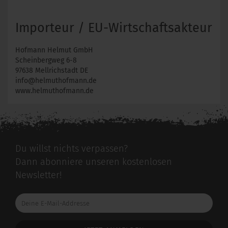
Importeur / EU-Wirtschaftsakteur
Hofmann Helmut GmbH
Scheinbergweg 6-8
97638 Mellrichstadt DE
info@helmuthofmann.de
www.helmuthofmann.de
Du willst nichts verpassen?
Dann abonniere unseren kostenlosen
Newsletter!
Deine
E-
Mail-
Addresse