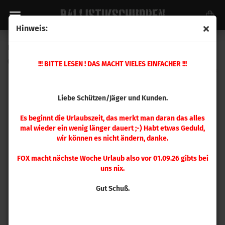
Hinweis:
Hornady Hülsen .30-.30 Win 50 Stück
(Art.Nr.:
8655
)
!!! BITTE LESEN ! DAS MACHT VIELES EINFACHER !!!
Liebe Schützen/Jäger und Kunden.
Es beginnt die Urlaubszeit, das merkt man daran das alles
mal wieder ein wenig länger dauert ;-) Habt etwas Geduld,
wir können es nicht ändern, danke.
FOX macht nächste Woche Urlaub also vor 01.09.26 gibts bei
uns nix.
Gut Schuß.