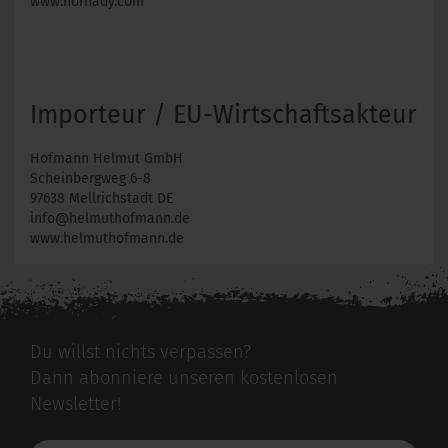
www.hornady.com
Importeur / EU-Wirtschaftsakteur
Hofmann Helmut GmbH
Scheinbergweg 6-8
97638 Mellrichstadt DE
info@helmuthofmann.de
www.helmuthofmann.de
Du willst nichts verpassen?
Dann abonniere unseren kostenlosen
Newsletter!
Deine