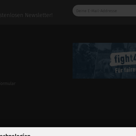
Deine
E-
tenlosen Newsletter!
Mail-
Addresse
formular