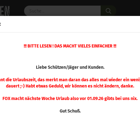
Suche...
:
C PULVER
WAFFENZUBEHÖR
ERSATZTEILE
OPTIK
»
!!! BITTE LESEN ! DAS MACHT VIELES EINFACHER !!!
»
»
Custom Grade Setzmatrizen
Setzmatrize Langwaffe
Hornady Se
(Art.Nr.
Liebe Schützen/Jäger und Kunden.
Hor
Set
nnt die Urlaubszeit, das merkt man daran das alles mal wieder ein weni
dauert ;-) Habt etwas Geduld, wir können es nicht ändern, danke.
WS
FOX macht nächste Woche Urlaub also vor 01.09.26 gibts bei uns nix.
Gut Schuß.