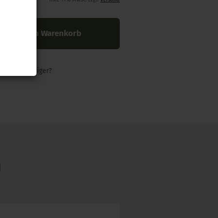
In den Warenkorb
nders günstiger?
N