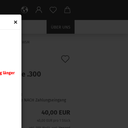
ÜBER UNS
tzmatrize .300 WSM
Auf
:
044160
)
nady
den
zmatrize .300
g länger
Merkzettel
M
Lieferzeit:
1 Woche NACH Zahlungseingang
40,00 EUR
40,00 EUR pro 1 Stück
inkl. 19% MwSt. zzgl.
Versand