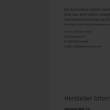
Die Setzmatrize richtet Gesc
wird. Das wird mittels beweg
Geschossausrichtung und Sic
Verantwortlicher Wirtschaftsakteur/Her
Helmut Hofmann GmbH
Scheinbergweg 6-8
D-97638 Mellrichstadt
E-Mail: info@helmuthofmann.de
Hersteller Info
Hornady Mfg. Co.