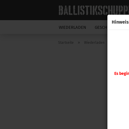
Hinweis
WIEDERLADEN
GESCHOSSE
N
»
»
Startseite
Wiederladen
Hornady
Es begi