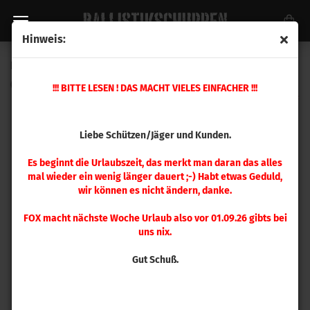
Hinweis:
Hornady .338 Lapua Magnum Matrizensatz
(Art.Nr.:
546393
)
!!! BITTE LESEN ! DAS MACHT VIELES EINFACHER !!!
Liebe Schützen/Jäger und Kunden.
Es beginnt die Urlaubszeit, das merkt man daran das alles
mal wieder ein wenig länger dauert ;-) Habt etwas Geduld,
wir können es nicht ändern, danke.
FOX macht nächste Woche Urlaub also vor 01.09.26 gibts bei
uns nix.
Gut Schuß.