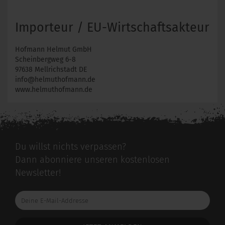
Importeur / EU-Wirtschaftsakteur
Hofmann Helmut GmbH
Scheinbergweg 6-8
97638 Mellrichstadt DE
info@helmuthofmann.de
www.helmuthofmann.de
Du willst nichts verpassen?
Dann abonniere unseren kostenlosen
Newsletter!
Deine
E-
Mail-
Addresse