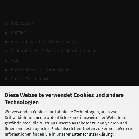
Impressum
Kontakt
Versand- & Zahlungsbedingungen
Widerrufsrecht & Muster-Widerrufsformular
AGB
Privatsphäre und Datenschutz
Cookie Einstellungen
Vertrag widerrufen
Diese Webseite verwendet Cookies und andere
Technologien
Wir verwenden Cookies und ähnliche Technologien, auch von
Drittanbietern, um die ordentliche Funktionsweise der Website zu
gewährleisten, die Nutzung unseres Angebotes zu analysieren und
Ihnen ein bestmögliches Einkaufserlebnis bieten zu können. Weitere
Informationen finden Sie in unserer
Datenschutzerklärung
.