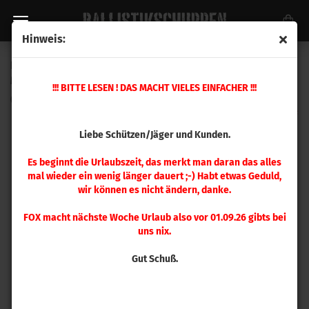
Hinweis:
Hornady Setzmatrize .338 Win Magnum, .338 Lapua
Magnum
!!! BITTE LESEN ! DAS MACHT VIELES EINFACHER !!!
(Art.Nr.:
044117
)
Liebe Schützen/Jäger und Kunden.
Es beginnt die Urlaubszeit, das merkt man daran das alles
mal wieder ein wenig länger dauert ;-) Habt etwas Geduld,
wir können es nicht ändern, danke.
FOX macht nächste Woche Urlaub also vor 01.09.26 gibts bei
uns nix.
Gut Schuß.