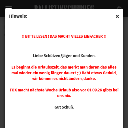
Hinweis:
Hornady Gas Check .35 / 9 mm 1000 Stück
(Art.Nr.:
7110
)
!!! BITTE LESEN ! DAS MACHT VIELES EINFACHER !!!
Liebe Schützen/Jäger und Kunden.
Es beginnt die Urlaubszeit, das merkt man daran das alles
mal wieder ein wenig länger dauert ;-) Habt etwas Geduld,
wir können es nicht ändern, danke.
FOX macht nächste Woche Urlaub also vor 01.09.26 gibts bei
uns nix.
Gut Schuß.