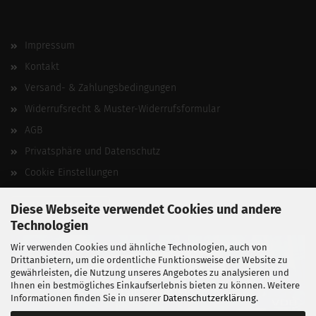
Impressum
Kontakt
Versand- & Zahlungsbedingungen
Widerrufsrecht & Muster-Widerrufsformular
AGB
Privatsphäre und Datenschutz
Cookie Einstellungen
Vertrag widerrufen
Diese Webseite verwendet Cookies und andere
Technologien
Wir verwenden Cookies und ähnliche Technologien, auch von
Drittanbietern, um die ordentliche Funktionsweise der Website zu
gewährleisten, die Nutzung unseres Angebotes zu analysieren und
Ihnen ein bestmögliches Einkaufserlebnis bieten zu können. Weitere
Informationen finden Sie in unserer
Datenschutzerklärung
.