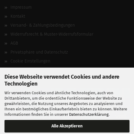
Impressum
Kontakt
Versand- & Zahlungsbedingungen
Widerrufsrecht & Muster-Widerrufsformular
AGB
Privatsphäre und Datenschutz
Cookie Einstellungen
Vertrag widerrufen
Diese Webseite verwendet Cookies und andere
Technologien
Wir verwenden Cookies und ähnliche Technologien, auch von
Drittanbietern, um die ordentliche Funktionsweise der Website zu
gewährleisten, die Nutzung unseres Angebotes zu analysieren und
Ihnen ein bestmögliches Einkaufserlebnis bieten zu können. Weitere
Informationen finden Sie in unserer
Datenschutzerklärung
.
Alle Akzeptieren