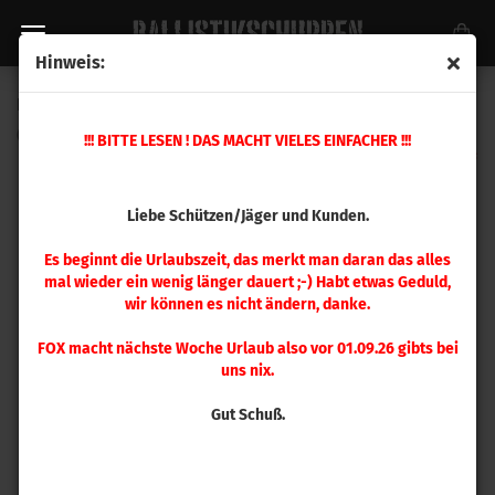
Hinweis:
Hornady Hülsenhalter #35
(Art.Nr.:
390575
)
!!! BITTE LESEN ! DAS MACHT VIELES EINFACHER !!!
Liebe Schützen/Jäger und Kunden.
Es beginnt die Urlaubszeit, das merkt man daran das alles
mal wieder ein wenig länger dauert ;-) Habt etwas Geduld,
wir können es nicht ändern, danke.
FOX macht nächste Woche Urlaub also vor 01.09.26 gibts bei
uns nix.
Gut Schuß.