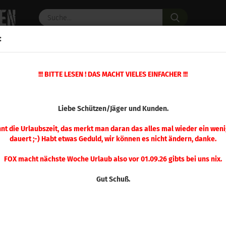
Suche...
:
C PULVER
WAFFENZUBEHÖR
ERSATZTEILE
OPTIK
»
!!! BITTE LESEN ! DAS MACHT VIELES EINFACHER !!!
eschosse
Hornady .350 Schrot 000 ca. 2,267 Kg
(Art.Nr.
Liebe Schützen/Jäger und Kunden.
Hor
000 
nnt die Urlaubszeit, das merkt man daran das alles mal wieder ein weni
dauert ;-) Habt etwas Geduld, wir können es nicht ändern, danke.
FOX macht nächste Woche Urlaub also vor 01.09.26 gibts bei uns nix.
Gut Schuß.