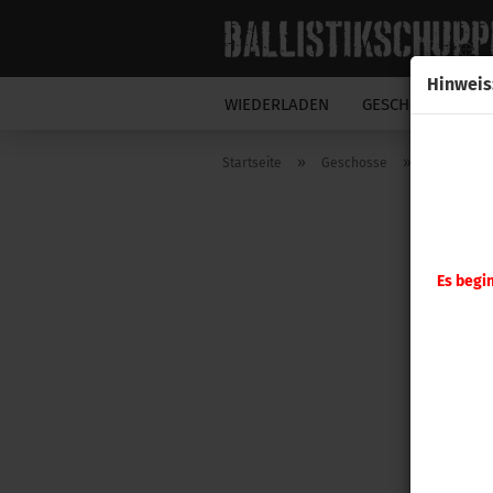
Hinweis
WIEDERLADEN
GESCHOSSE
N
»
»
Startseite
Geschosse
Hornady G
Es begi