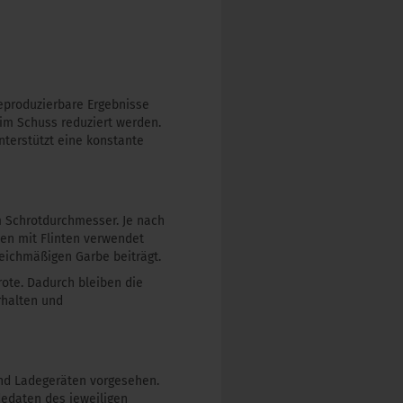
reproduzierbare Ergebnisse
im Schuss reduziert werden.
nterstützt eine konstante
m Schrotdurchmesser. Je nach
nen mit Flinten verwendet
leichmäßigen Garbe beiträgt.
rote. Dadurch bleiben die
rhalten und
nd Ladegeräten vorgesehen.
dedaten des jeweiligen