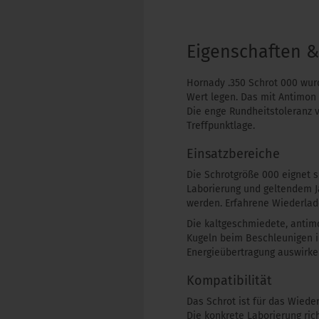
Eigenschaften 
Hornady .350 Schrot 000 wurd
Wert legen. Das mit Antimon
Die enge Rundheitstoleranz vo
Treffpunktlage.
Einsatzbereiche
Die Schrotgröße 000 eignet 
Laborierung und geltendem Ja
werden. Erfahrene Wiederlade
Die kaltgeschmiedete, antimo
Kugeln beim Beschleunigen im
Energieübertragung auswirke
Kompatibilität
Das Schrot ist für das Wied
Die konkrete Laborierung ric