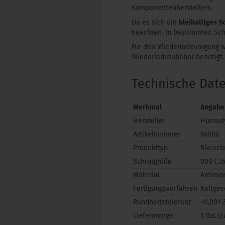
Komponentenherstellers.
Da es sich um
bleihaltiges S
beachten. In bestimmten Sch
Für den Wiederladevorgang w
Wiederladezubehör benötigt.
Technische Dat
Merkmal
Angabe
Hersteller
Hornad
Artikelnummer
64000
Produkttyp
Bleisch
Schrotgröße
000 (.3
Material
Antimon
Fertigungsverfahren
Kaltge
Rundheitstoleranz
+0,001 Z
Liefermenge
5 lbs (c