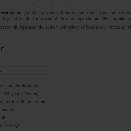
chrot
handelt, sind die jeweils geltenden jagd- und naturschutzrechtli
utzgebieten oder für bestimmte Anwendungen können Einschränkungen
erden häufig passende Hülsen, Schrotbecher (Wads), NC-Pulver, Zün
en
y
rot zum Wiederladen
50 Zoll / ca. 8,89 mm)
gehärtete Bleilegierung
schmiedet
oll
a. 2,267 kg)