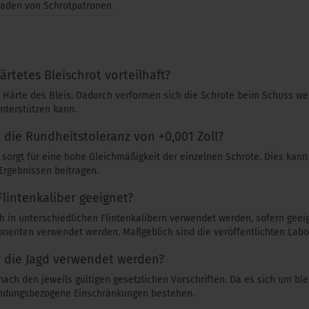
laden von Schrotpatronen
rtetes Bleischrot vorteilhaft?
 Härte des Bleis. Dadurch verformen sich die Schrote beim Schuss we
nterstützen kann.
die Rundheitstoleranz von +0,001 Zoll?
sorgt für eine hohe Gleichmäßigkeit der einzelnen Schrote. Dies kan
Ergebnissen beitragen.
 Flintenkaliber geeignet?
h in unterschiedlichen Flintenkalibern verwendet werden, sofern gee
enten verwendet werden. Maßgeblich sind die veröffentlichten Labo
r die Jagd verwendet werden?
nach den jeweils gültigen gesetzlichen Vorschriften. Da es sich um ble
ndungsbezogene Einschränkungen bestehen.