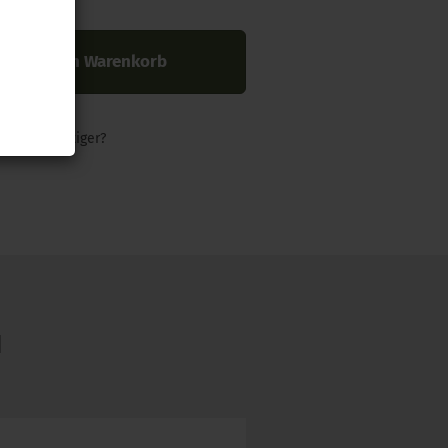
In den Warenkorb
nders günstiger?
N