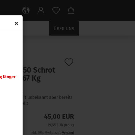
ÜBER UNS
Auf
:
64000
)
nady .350 Schrot
den
ca. 2,267 Kg
g länger
Merkzettel
Lieferzeit:
Lieferzeit unbekannt aber bereits
nachbestellt
45,00 EUR
19,85 EUR pro kg
inkl. 19% MwSt. zzgl.
Versand