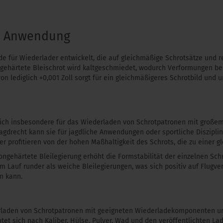
& Anwendung
e für Wiederlader entwickelt, die auf gleichmäßige Schrotsätze und 
 gehärtete Bleischrot wird kaltgeschmiedet, wodurch Verformungen be
n lediglich +0,001 Zoll sorgt für ein gleichmäßigeres Schrotbild und u
sich insbesondere für das Wiederladen von Schrotpatronen mit große
gdrecht kann sie für jagdliche Anwendungen oder sportliche Diszipli
r profitieren von der hohen Maßhaltigkeit des Schrots, die zu einer g
ngehärtete Bleilegierung erhöht die Formstabilität der einzelnen Sch
 Lauf runder als weiche Bleilegierungen, was sich positiv auf Flugve
n kann.
erladen von Schrotpatronen mit geeigneten Wiederladekomponenten u
htet sich nach Kaliber, Hülse, Pulver, Wad und den veröffentlichten La