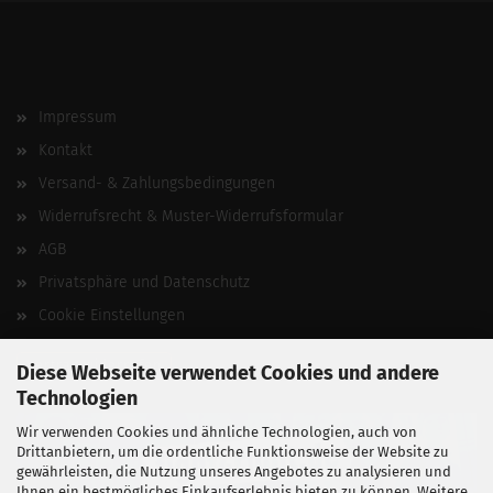
Impressum
Kontakt
Versand- & Zahlungsbedingungen
Widerrufsrecht & Muster-Widerrufsformular
AGB
Privatsphäre und Datenschutz
Cookie Einstellungen
Vertrag widerrufen
Diese Webseite verwendet Cookies und andere
Technologien
Wir verwenden Cookies und ähnliche Technologien, auch von
Drittanbietern, um die ordentliche Funktionsweise der Website zu
gewährleisten, die Nutzung unseres Angebotes zu analysieren und
Ihnen ein bestmögliches Einkaufserlebnis bieten zu können. Weitere