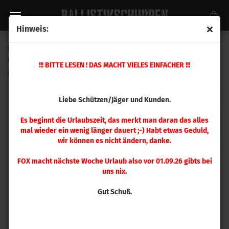
Hinweis:
Hornady Taper Crimpmatrize .380 Auto, 9 mm Luger, 9x21
mm
!!! BITTE LESEN ! DAS MACHT VIELES EINFACHER !!!
(Art.Nr.:
044170
)
Liebe Schützen/Jäger und Kunden.
Es beginnt die Urlaubszeit, das merkt man daran das alles
mal wieder ein wenig länger dauert ;-) Habt etwas Geduld,
wir können es nicht ändern, danke.
FOX macht nächste Woche Urlaub also vor 01.09.26 gibts bei
uns nix.
Gut Schuß.