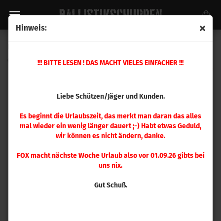
Hinweis:
Hornady Hülsen .40 S&W 200 Stück
(Art.Nr.:
8742
)
!!! BITTE LESEN ! DAS MACHT VIELES EINFACHER !!!
Liebe Schützen/Jäger und Kunden.
Es beginnt die Urlaubszeit, das merkt man daran das alles
mal wieder ein wenig länger dauert ;-) Habt etwas Geduld,
wir können es nicht ändern, danke.
FOX macht nächste Woche Urlaub also vor 01.09.26 gibts bei
uns nix.
Gut Schuß.