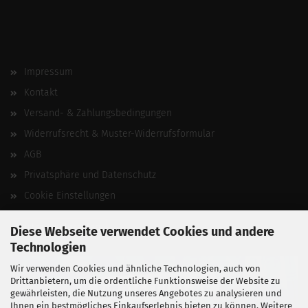
Impressum
Kontakt
Versand- & Zahlungsbedingungen
Widerrufsrecht & Muster-Widerrufsformular
AGB
Privatsphäre und Datenschutz
Cookie Einstellungen
Vertrag widerrufen
Diese Webseite verwendet Cookies und andere
Technologien
Wir verwenden Cookies und ähnliche Technologien, auch von
Drittanbietern, um die ordentliche Funktionsweise der Website zu
gewährleisten, die Nutzung unseres Angebotes zu analysieren und
Ihnen ein bestmögliches Einkaufserlebnis bieten zu können. Weitere