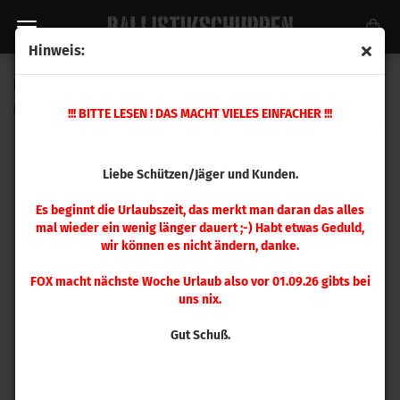
Hinweis:
Hornady .416 Ruger Matrizensatz
(Art.Nr.:
546429
)
!!! BITTE LESEN ! DAS MACHT VIELES EINFACHER !!!
Liebe Schützen/Jäger und Kunden.
Es beginnt die Urlaubszeit, das merkt man daran das alles
mal wieder ein wenig länger dauert ;-) Habt etwas Geduld,
wir können es nicht ändern, danke.
FOX macht nächste Woche Urlaub also vor 01.09.26 gibts bei
uns nix.
Gut Schuß.