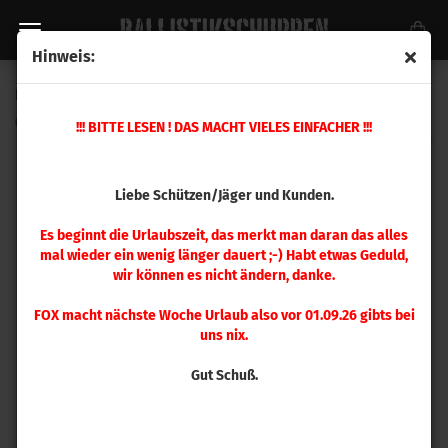
Hinweis:
Hornady Zuführmatrize .44 Spl, .44 Rem Magnum
(Art.Nr.:
095333
)
!!! BITTE LESEN ! DAS MACHT VIELES EINFACHER !!!
Liebe Schützen/Jäger und Kunden.
Es beginnt die Urlaubszeit, das merkt man daran das alles
mal wieder ein wenig länger dauert ;-) Habt etwas Geduld,
wir können es nicht ändern, danke.
FOX macht nächste Woche Urlaub also vor 01.09.26 gibts bei
uns nix.
Gut Schuß.