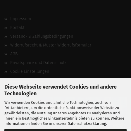
Impressum
Kontakt
Versand- & Zahlungsbedingungen
Widerrufsrecht & Muster-Widerrufsformular
AGB
Privatsphäre und Datenschutz
Cookie Einstellungen
Vertrag widerrufen
Diese Webseite verwendet Cookies und andere
Technologien
Wir verwenden Cookies und ähnliche Technologien, auch von
Drittanbietern, um die ordentliche Funktionsweise der Website zu
gewährleisten, die Nutzung unseres Angebotes zu analysieren und
Ihnen ein bestmögliches Einkaufserlebnis bieten zu können. Weitere
Informationen finden Sie in unserer
Datenschutzerklärung
.