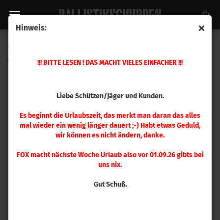
Hinweis:
Hornady .45 Colt Matrizensatz
(Art.Nr.:
546582
)
!!! BITTE LESEN ! DAS MACHT VIELES EINFACHER !!!
Liebe Schützen/Jäger und Kunden.
Es beginnt die Urlaubszeit, das merkt man daran das alles
mal wieder ein wenig länger dauert ;-) Habt etwas Geduld,
wir können es nicht ändern, danke.
FOX macht nächste Woche Urlaub also vor 01.09.26 gibts bei
uns nix.
Gut Schuß.