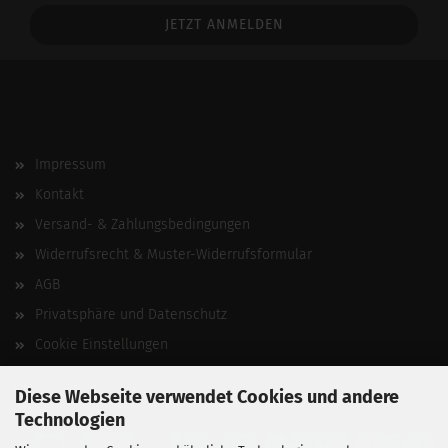
Addresse
Impressum
Kontakt
Versand- & Zahlungsbedingungen
Widerrufsrecht & Muster-Widerrufsformular
AGB
Privatsphäre und Datenschutz
Cookie Einstellungen
Vertrag widerrufen
Diese Webseite verwendet Cookies und andere
Technologien