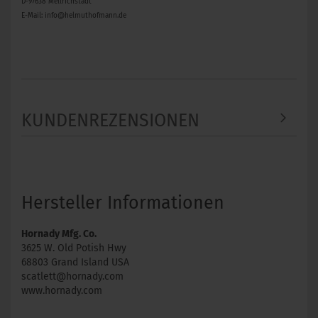
D-97638 Mellrichstadt
E-Mail: info@helmuthofmann.de
KUNDENREZENSIONEN
Hersteller Informationen
Hornady Mfg. Co.
3625 W. Old Potish Hwy
68803 Grand Island USA
scatlett@hornady.com
www.hornady.com