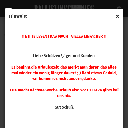
Hinweis:
Hornady .45 Sabot .40 SST® ML™ 200 gr 20 Stück
(Art.Nr.:
67132
)
!!! BITTE LESEN ! DAS MACHT VIELES EINFACHER !!!
Liebe Schützen/Jäger und Kunden.
Es beginnt die Urlaubszeit, das merkt man daran das alles
mal wieder ein wenig länger dauert ;-) Habt etwas Geduld,
wir können es nicht ändern, danke.
FOX macht nächste Woche Urlaub also vor 01.09.26 gibts bei
uns nix.
Gut Schuß.