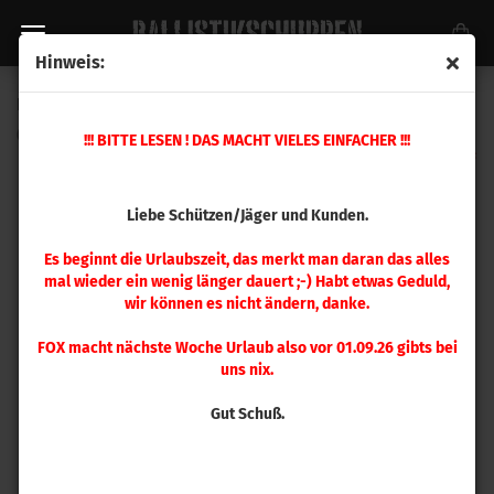
Hinweis:
Hornady .458 Sub-X 410 gr 50 Stück
(Art.Nr.:
45052
)
!!! BITTE LESEN ! DAS MACHT VIELES EINFACHER !!!
Liebe Schützen/Jäger und Kunden.
Es beginnt die Urlaubszeit, das merkt man daran das alles
mal wieder ein wenig länger dauert ;-) Habt etwas Geduld,
wir können es nicht ändern, danke.
FOX macht nächste Woche Urlaub also vor 01.09.26 gibts bei
uns nix.
Gut Schuß.