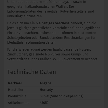
Unterhebelrepetierern mit Röhrenmagazin sowie in
geeigneten halbautomatischen Waffen. Die
Laborierungsdaten des jeweiligen Pulverherstellers sind
unbedingt einzuhalten.
Da es sich um ein
bleihaltiges Geschoss
handelt, sind die
jeweils gültigen gesetzlichen Vorschriften für den jagdlichen
Einsatz zu beachten. Insbesondere können in bestimmten
Schutzgebieten oder Bundesländern Einschränkungen für
bleihaltige Jagdmunition gelten.
Für die Wiederladung werden häufig passende Hülsen,
Zündhütchen, geeignete NC-Pulver sowie Crimp- und
Setzmatrizen für das Kaliber .45-70 Government verwendet.
Technische Daten
Merkmal
Angabe
Hersteller
Hornady
Produktlinie
Sub-X (Subsonic eXpanding)
Artikelnummer
45052