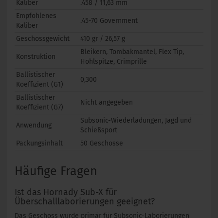
Kaliber
.458 / 11,63 mm
Empfohlenes
.45-70 Government
Kaliber
Geschossgewicht
410 gr / 26,57 g
Bleikern, Tombakmantel, Flex Tip,
Konstruktion
Hohlspitze, Crimprille
Ballistischer
0,300
Koeffizient (G1)
Ballistischer
Nicht angegeben
Koeffizient (G7)
Subsonic-Wiederladungen, Jagd und
Anwendung
Schießsport
Packungsinhalt
50 Geschosse
Häufige Fragen
Ist das Hornady Sub-X für
Überschalllaborierungen geeignet?
Das Geschoss wurde primär für Subsonic-Laborierungen