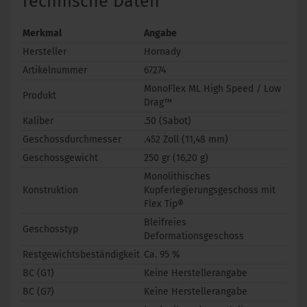
Technische Daten
Merkmal
Angabe
Hersteller
Hornady
Artikelnummer
67274
MonoFlex ML High Speed / Low
Produkt
Drag™
Kaliber
.50 (Sabot)
Geschossdurchmesser
.452 Zoll (11,48 mm)
Geschossgewicht
250 gr (16,20 g)
Monolithisches
Konstruktion
Kupferlegierungsgeschoss mit
Flex Tip®
Bleifreies
Geschosstyp
Deformationsgeschoss
Restgewichtsbeständigkeit
Ca. 95 %
BC (G1)
Keine Herstellerangabe
BC (G7)
Keine Herstellerangabe