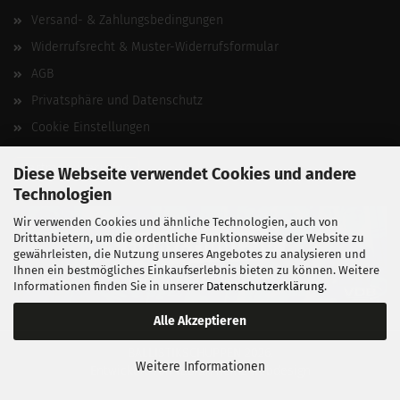
Versand- & Zahlungsbedingungen
Widerrufsrecht & Muster-Widerrufsformular
AGB
Privatsphäre und Datenschutz
Cookie Einstellungen
Vertrag widerrufen
Diese Webseite verwendet Cookies und andere
Technologien
Wir verwenden Cookies und ähnliche Technologien, auch von
Drittanbietern, um die ordentliche Funktionsweise der Website zu
gewährleisten, die Nutzung unseres Angebotes zu analysieren und
Ihnen ein bestmögliches Einkaufserlebnis bieten zu können. Weitere
Informationen finden Sie in unserer
Datenschutzerklärung
.
Alle Akzeptieren
BALLISTIKSCHUPPEN 2026.
Weitere Informationen
Entwickelt von
fabian heinz webdesign