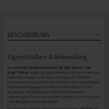
BESCHREIBUNG
Eigenschaften & Anwendung
Das
Hornady .50 Sabot MonoFlex ML High Speed / Low
Drag™ 250 gr
wurde für Jäger entwickelt, die aus modernen
Inline-Vorderladern eine hohe Präzision mit bleifreier
Geschossleistung kombinieren möchten. Das monolithische
Kupferlegierungsgeschoss mit Flex Tip® sorgt auch bei
geringeren Auftreffgeschwindigkeiten auf weitere
Entfernungen für eine kontrollierte Expansion und eine sehr
hohe Restgewichtsbeständigkeit.
Das Geschoss besitzt einen Durchmesser von
.452 Zoll
und