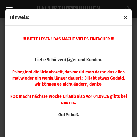
Hinweis:
Hornady .50 Sabot MonoFlex ML High Speed / Low
Drag™250 gr 20 Stück
!!! BITTE LESEN ! DAS MACHT VIELES EINFACHER !!!
(Art.Nr.:
67274
)
Liebe Schützen/Jäger und Kunden.
Es beginnt die Urlaubszeit, das merkt man daran das alles
mal wieder ein wenig länger dauert ;-) Habt etwas Geduld,
wir können es nicht ändern, danke.
FOX macht nächste Woche Urlaub also vor 01.09.26 gibts bei
uns nix.
Gut Schuß.