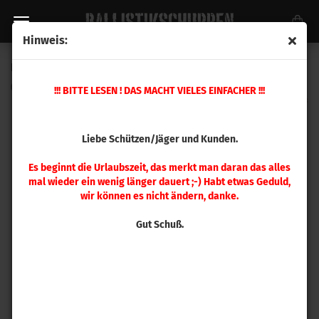
Hinweis:
Hornady Vollkalibriermatrize .500 S&W Magnum
(Art.Nr.:
046699
)
!!! BITTE LESEN ! DAS MACHT VIELES EINFACHER !!!
Liebe Schützen/Jäger und Kunden.
Es beginnt die Urlaubszeit, das merkt man daran das alles
mal wieder ein wenig länger dauert ;-) Habt etwas Geduld,
wir können es nicht ändern, danke.
Gut Schuß.