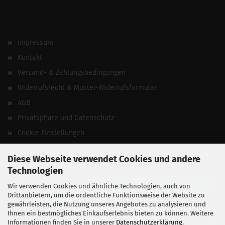
Impressum
Kontakt
Versand- & Zahlungsbedingungen
Widerrufsrecht & Muster-Widerrufsformular
AGB
Privatsphäre und Datenschutz
Cookie Einstellungen
Vertrag widerrufen
Diese Webseite verwendet Cookies und andere
Technologien
Wir verwenden Cookies und ähnliche Technologien, auch von
Drittanbietern, um die ordentliche Funktionsweise der Website zu
gewährleisten, die Nutzung unseres Angebotes zu analysieren und
Ihnen ein bestmögliches Einkaufserlebnis bieten zu können. Weitere
Informationen finden Sie in unserer
Datenschutzerklärung
.